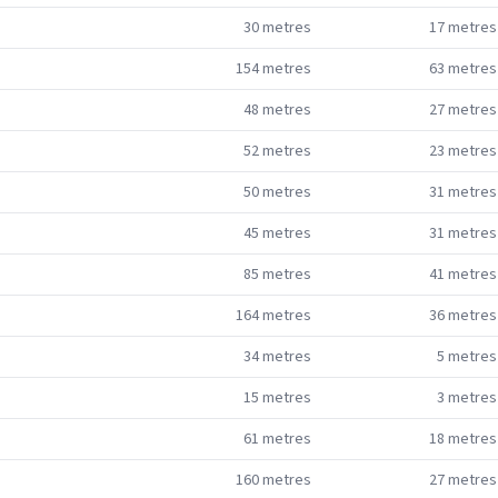
30
metres
17
metres
154
metres
63
metres
48
metres
27
metres
52
metres
23
metres
50
metres
31
metres
45
metres
31
metres
85
metres
41
metres
164
metres
36
metres
34
metres
5
metres
15
metres
3
metres
61
metres
18
metres
160
metres
27
metres