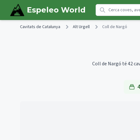
Skip to main content
Espeleo World
Cavitats de Catalunya
Alt Urgell
Coll de Nargó
Coll de Nargó té 42 cav