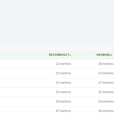
Mapa
RECORREGUT
↓
DESNIVELL
↕
22
metres
20
metres
15
metres
10
metres
53
metres
37
metres
33
metres
25
metres
20
metres
10
metres
47
metres
30
metres