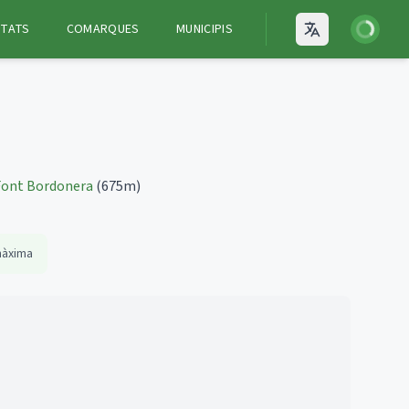
Iniciar ses
ITATS
COMARQUES
MUNICIPIS
Open language
Font Bordonera
(675m)
màxima