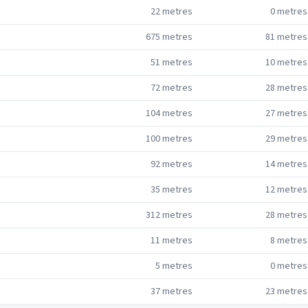
22
metres
0
metres
675
metres
81
metres
51
metres
10
metres
72
metres
28
metres
104
metres
27
metres
100
metres
29
metres
92
metres
14
metres
35
metres
12
metres
312
metres
28
metres
11
metres
8
metres
5
metres
0
metres
37
metres
23
metres