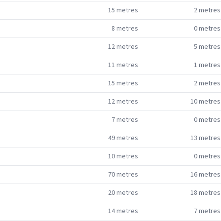
15
metres
2
metres
8
metres
0
metres
12
metres
5
metres
11
metres
1
metres
15
metres
2
metres
12
metres
10
metres
7
metres
0
metres
49
metres
13
metres
10
metres
0
metres
70
metres
16
metres
20
metres
18
metres
14
metres
7
metres