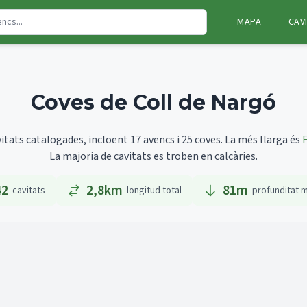
MAPA
CAV
Coves de Coll de Nargó
itats catalogades, incloent 17 avencs i 25 coves.
La més llarga és
La majoria de cavitats es troben en calcàries.
42
2,8km
81
m
cavitats
longitud total
profunditat 