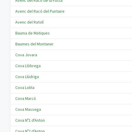
Avenc del Racó de la Fusta
Avenc del Racó del Puntaire
Avenc del Ratolí
Bauma de Matiques
Baumes del Montaner
Cova Jovara
Cova Llòbrega
Cova Llúdriga
Cova Lolita
Cova Marcó
Cova Massega
Cova Nº1 d'Anton
Cova Nº2 d'Anton