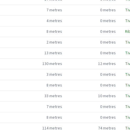
7
metres
0
metres
Ti
4
metres
0
metres
Ti
8
metres
0
metres
Ri
2
metres
0
metres
Ti
13
metres
0
metres
Ti
130
metres
12
metres
Ti
3
metres
0
metres
Ti
8
metres
0
metres
Ti
33
metres
10
metres
Ti
7
metres
0
metres
Ti
8
metres
0
metres
Ti
114
metres
74
metres
Ti