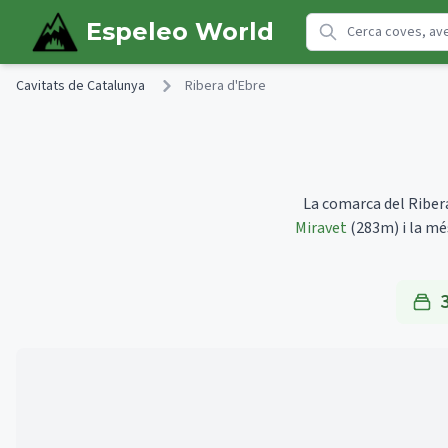
Skip to main content
Espeleo World
Cavitats de Catalunya
Ribera d'Ebre
La comarca del Ribera
Miravet
(283m)
i la m