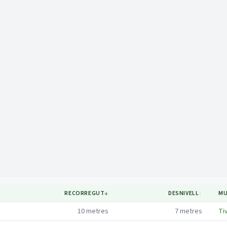
Mapa
RECORREGUT
↓
DESNIVELL
↕
MU
10
metres
7
metres
Ti