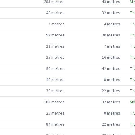
283
metres
43
metres
Mi
40
metres
32
metres
Ti
7
metres
4
metres
Ti
58
metres
30
metres
Ti
22
metres
7
metres
Ti
25
metres
16
metres
Ti
90
metres
42
metres
Ti
40
metres
8
metres
Ti
30
metres
22
metres
Ti
188
metres
32
metres
Mó
25
metres
8
metres
Ti
84
metres
22
metres
Ti