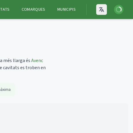
Iniciar ses
ITATS
COMARQUES
MUNICIPIS
Open language
a més llarga és
Avenc
e cavitats es troben en
màxima