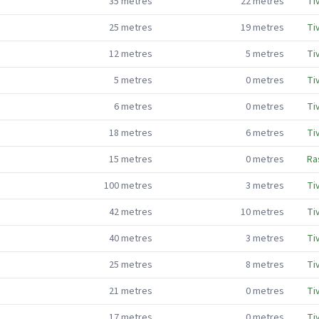
35
metres
22
metres
Ti
25
metres
19
metres
Ti
12
metres
5
metres
Ti
5
metres
0
metres
Ti
6
metres
0
metres
Ti
18
metres
6
metres
Ti
15
metres
0
metres
Ra
100
metres
3
metres
Ti
42
metres
10
metres
Ti
40
metres
3
metres
Ti
25
metres
8
metres
Ti
21
metres
0
metres
Ti
17
metres
0
metres
Ti