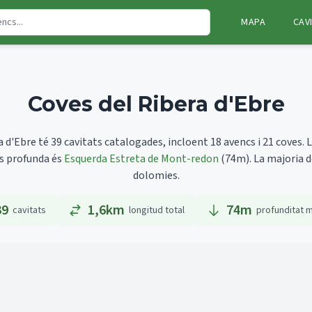
MAPA
CAV
Coves del Ribera d'Ebre
 d'Ebre té 39 cavitats catalogades, incloent 18 avencs i 21 coves.
L
és profunda és
Esquerda Estreta de Mont-redon
(74m).
La majoria d
dolomies.
39
1,6km
74
m
cavitats
longitud total
profunditat 