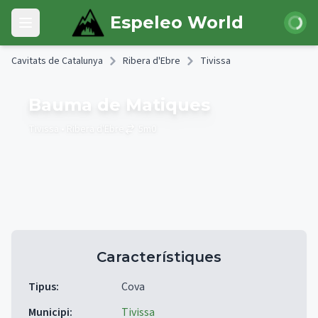
Skip to main content
Iniciar 
Espeleo World
Open main menu
Cavitats de Catalunya
Ribera d'Ebre
Tivissa
Bauma de Matiques
Tivissa
• Ribera d'Ebre
5
m
0
Característiques
Tipus
:
Cova
Municipi
:
Tivissa