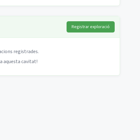
Registrar exploració
acions registrades.
 a aquesta cavitat!