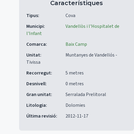
Característiques
Tipus
:
Cova
Municipi
:
Vandellòs i l'Hospitalet de
l'Infant
Comarca
:
Baix Camp
Unitat
:
Muntanyes de Vandellós -
Tivissa
Recorregut
:
5 metres
Desnivell
:
0 metres
Gran unitat
:
Serralada Prelitoral
Litologia
:
Dolomies
Última revisió
:
2012-11-17