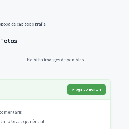
isposa de cap topografia.
Fotos
No hi ha imatges disponibles
Afegir comentari
 comentaris.
ir la teva experiència!