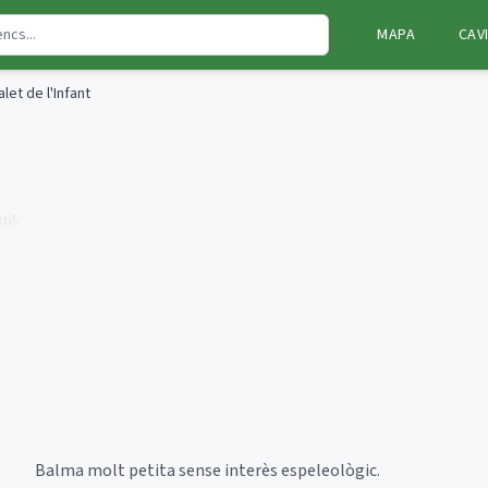
MAPA
CAV
alet de l'Infant
m
0
Balma molt petita sense interès espeleològic.