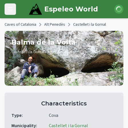
Skip to main content
Login
Espeleo World
Open main menu
Caves of Catalonia
Alt Penedès
Castellet i la Gornal
Balma de la Volta
Castellet i la Gornal
• Alt Penedès
7
m
0
Characteristics
Type
:
Cova
Municipality
:
Castellet i la Gornal