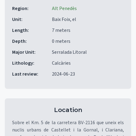
Region
:
Alt Penedès
Unit
:
Baix Foix, el
Length
:
7 meters
Depth
:
0 meters
Major Unit
:
Serralada Litoral
Lithology
:
Calcàries
Last review
:
2024-06-23
Location
Sobre el Km. 5 de la carretera BV-2116 que uneix els
nuclis urbans de Castellet i la Gornal, i Clariana,