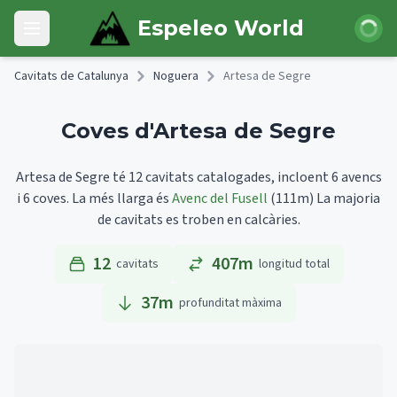
Skip to main content
Iniciar 
Espeleo World
Open main menu
Cavitats de Catalunya
Noguera
Artesa de Segre
Coves d'Artesa de Segre
Artesa de Segre té 12 cavitats catalogades, incloent 6 avencs
i 6 coves.
La més llarga és
Avenc del Fusell
(111m)
La majoria
de cavitats es troben en calcàries.
12
407m
cavitats
longitud total
37
m
profunditat màxima