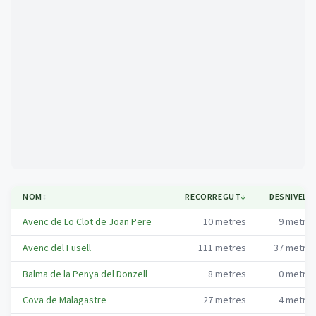
Mapa
NOM
↕
RECORREGUT
↓
DESNIVELL
Avenc de Lo Clot de Joan Pere
10
metres
9
metre
Avenc del Fusell
111
metres
37
metre
Balma de la Penya del Donzell
8
metres
0
metre
Cova de Malagastre
27
metres
4
metre