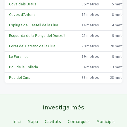
Cova dels Braus
36
metres
5
metre
Coves d'Antona
15
metres
8
metre
Espluga del Castell de la Clua
14
metres
4
metre
Esquerda de la Penya del Donzell
25
metres
9
metre
Forat del Barranc de la Clua
70
metres
20
metre
Lo Foranico
19
metres
9
metre
Pou de la Collada
34
metres
13
metre
Pou del Curs
38
metres
28
metre
Investiga més
Inici
Mapa
Cavitats
Comarques
Municipis