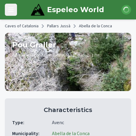
Skip to main content
Login
Espeleo World
Open main menu
Caves of Catalonia
Pallars Jussà
Abella de la Conca
Pou Graller
Abella de la Conca
• Pallars Jussà
22
m
17
m
Characteristics
Type
:
Avenc
Municipality
:
Abella de la Conca