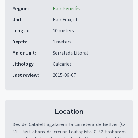
Region
:
Baix Penedès
Unit
:
Baix Foix, el
Length
:
10 meters
Depth
:
1 meters
Major Unit
:
Serralada Litoral
Lithology
:
Calcàries
Last review
:
2015-06-07
Location
Des de Calafell agafarem la carretera de Bellvei (C-
31). Just abans de creuar l’autopista C-32 trobarem