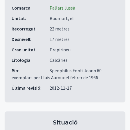
Comarca
:
Pallars Jussà
Unitat
:
Boumort, el
Recorregut
:
22 metres
Desnivell
:
17 metres
Gran unitat
:
Prepirineu
Litologia
:
Calcàries
Bio
:
Speophilus Fonti Jeann 60
exemplars per Lluis Auroux el febrer de 1966
Última revisió
:
2012-11-17
Situació