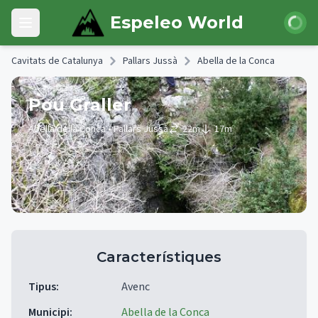
Skip to main content
Iniciar 
Espeleo World
Open main menu
Cavitats de Catalunya
Pallars Jussà
Abella de la Conca
Pou Graller
Abella de la Conca
• Pallars Jussà
22
m
17
m
Característiques
Tipus
:
Avenc
Municipi
:
Abella de la Conca