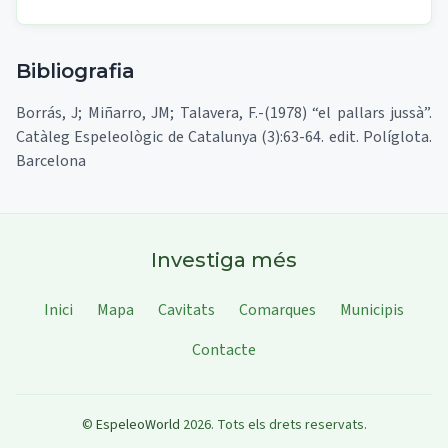
Bibliografia
Borrás, J; Miñarro, JM; Talavera, F.-(1978) “el pallars jussà”.
Catàleg Espeleològic de Catalunya (3):63-64. edit. Políglota.
Barcelona
Investiga més
Inici
Mapa
Cavitats
Comarques
Municipis
Contacte
©
EspeleoWorld
2026
.
Tots els drets reservats.