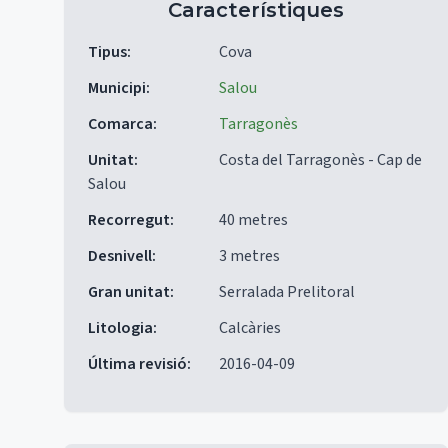
Característiques
Tipus
:
Cova
Municipi
:
Salou
Comarca
:
Tarragonès
Unitat
:
Costa del Tarragonès - Cap de
Salou
Recorregut
:
40 metres
Desnivell
:
3 metres
Gran unitat
:
Serralada Prelitoral
Litologia
:
Calcàries
Última revisió
:
2016-04-09