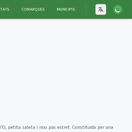
Iniciar ses
ITATS
COMARQUES
MUNICIPIS
Open language
l'O, petita saleta i nou pas estret. Constituïda per una