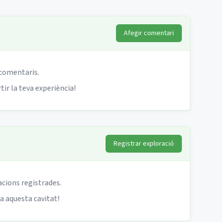
Afegir comentari
 comentaris.
ir la teva experiència!
Registrar exploració
acions registrades.
 a aquesta cavitat!