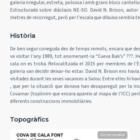
galeria irregular, estreta, polsosa i amb grans blocs cantell
Estructurada sobre diàclasis NE-SO. David N. Brison, auto
metres de recorregut, però per l'escala que dibuixa sembla t
Història
De ben segur coneguda des de temps remots, encara que desc
va visitar l'any 1989, tot anomenant-la “Cueva Bak's” ???
cala on es troba. Relocalitzada el 2015 per membres de l'
galeria van decidir deixar-ho estar. David N. Brison ens havi
visitades durant les seves vacances a Salou. Entre elles hi hav
, que per la situació que donava han desaparegut per la ins
Covamar (topònim que encara apareix al mapa de l'ICC) però
diferents construccions immobiliàries.
Topogràfics
Clic per ampliar