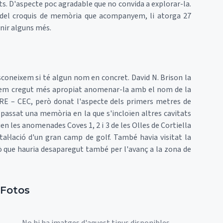
uts. D'aspecte poc agradable que no convida a explorar-la.
r del croquis de memòria que acompanyem, li atorga 27
enir alguns més.
oneixem si té algun nom en concret. David N. Brison la
. Hem cregut més apropiat anomenar-la amb el nom de la
ERE – CEC, però donat l'aspecte dels primers metres de
a passat una memòria en la que s'incloïen altres cavitats
ien les anomenades Coves 1, 2 i 3 de les Olles de Cortiella
tal·lació d'un gran camp de golf. També havia visitat la
 que hauria desaparegut també per l'avanç a la zona de
Fotos