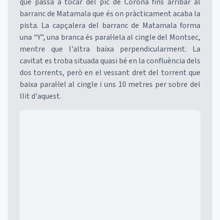
que passa a tocar del pic de Corona fins arribar al
barranc de Matamala que és on pràcticament acaba la
pista. La capçalera del barranc de Matamala forma
una “Y”, una branca és paral·lela al cingle del Montsec,
mentre que l'altra baixa perpendicularment. La
cavitat es troba situada quasi bé en la confluència dels
dos torrents, però en el vessant dret del torrent que
baixa paral·lel al cingle i uns 10 metres per sobre del
llit d'aquest.
Mapa