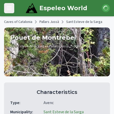
Skip to main content
Login
Espeleo World
Open main menu
Caves of Catalonia
Pallars Jussà
Sant Esteve de la Sarga
Pouet de Montrebei
Sant Esteve de la Sarga
• Pallars Jussà
50
m
35
m
Characteristics
Type
:
Avenc
Municipality
:
Sant Esteve de la Sarga