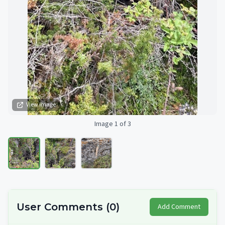
View image
Image 1 of 3
User Comments
(
0
)
Add Comment