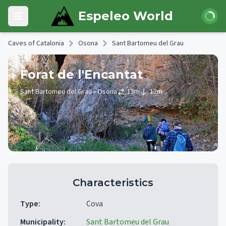
Skip to main content
Login
Espeleo World
Open main menu
Caves of Catalonia
Osona
Sant Bartomeu del Grau
Forat de l'Encantat
Sant Bartomeu del Grau
• Osona
13
m
12
m
Characteristics
Type
:
Cova
Municipality
:
Sant Bartomeu del Grau