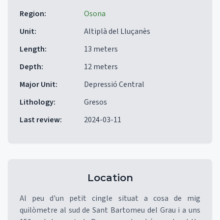
Region
:
Osona
Unit
:
Altiplà del Lluçanès
Length
:
13 meters
Depth
:
12 meters
Major Unit
:
Depressió Central
Lithology
:
Gresos
Last review
:
2024-03-11
Location
Al peu d'un petit cingle situat a cosa de mig
quilòmetre al sud de Sant Bartomeu del Grau i a uns