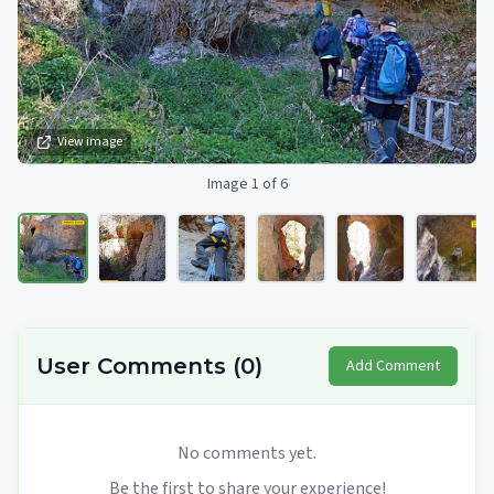
View image
Image 1 of 6
User Comments
(
0
)
Add Comment
No comments yet.
Be the first to share your experience!