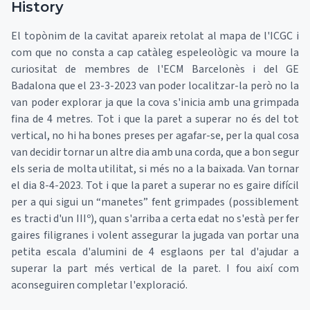
History
El topònim de la cavitat apareix retolat al mapa de l'ICGC i
com que no consta a cap catàleg espeleològic va moure la
curiositat de membres de l'ECM Barcelonès i del GE
Badalona que el 23-3-2023 van poder localitzar-la però no la
van poder explorar ja que la cova s'inicia amb una grimpada
fina de 4 metres. Tot i que la paret a superar no és del tot
vertical, no hi ha bones preses per agafar-se, per la qual cosa
van decidir tornar un altre dia amb una corda, que a bon segur
els seria de molta utilitat, si més no a la baixada. Van tornar
el dia 8-4-2023. Tot i que la paret a superar no es gaire difícil
per a qui sigui un “manetes” fent grimpades (possiblement
es tracti d'un IIIº), quan s'arriba a certa edat no s'està per fer
gaires filigranes i volent assegurar la jugada van portar una
petita escala d'alumini de 4 esglaons per tal d'ajudar a
superar la part més vertical de la paret. I fou així com
aconseguiren completar l'exploració.