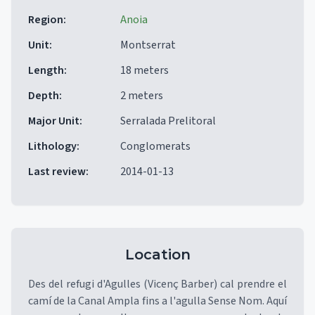
Region
:
Anoia
Unit
:
Montserrat
Length
:
18 meters
Depth
:
2 meters
Major Unit
:
Serralada Prelitoral
Lithology
:
Conglomerats
Last review
:
2014-01-13
Location
Des del refugi d'Agulles (Vicenç Barber) cal prendre el
camí de la Canal Ampla fins a l'agulla Sense Nom. Aquí