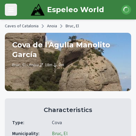
Skip to main content
Login
Espeleo World
Open main menu
Caves of Catalonia
Anoia
Bruc, El
Cova de l'Agulla Manolito
García
Bruc, El
• Anoia
18
m
2
m
Characteristics
Type
:
Cova
Municipality
:
Bruc, El