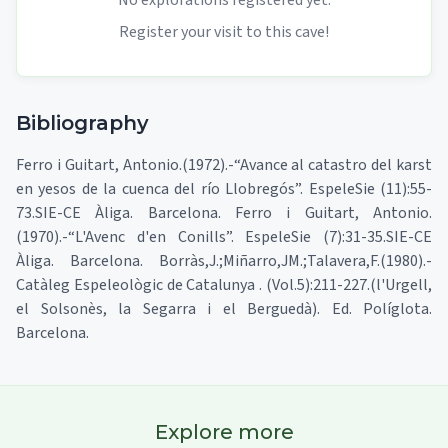
No explorations registered yet.
Register your visit to this cave!
Bibliography
Ferro i Guitart, Antonio.(1972).-“Avance al catastro del karst
en yesos de la cuenca del río Llobregós”. EspeleSie (11):55-
73.SIE-CE Àliga. Barcelona. Ferro i Guitart, Antonio.
(1970).-“L'Avenc d'en Conills”. EspeleSie (7):31-35.SIE-CE
Àliga. Barcelona. Borràs,J.;Miñarro,JM.;Talavera,F.(1980).-
Catàleg Espeleològic de Catalunya . (Vol.5):211-227.(l'Urgell,
el Solsonès, la Segarra i el Berguedà). Ed. Políglota.
Barcelona.
Explore more