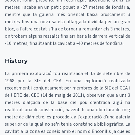
septentrional presenta un recorregut ascendent d'uns 10
metres i acaba en un petit pouet a -27 metres de fondària,
mentre que la galeria més oriental baixa bruscament 3
metres fins una nova saleta allargada dividida per un gran
bloc, a l'altre costat s'ha de tornar a remuntar els 3 metres,
on trobem alguns ressalts fins arribar a la darrera vertical de
-10 metres, finalitzant la cavitat a -40 metres de fondària.
History
La primera exploració fou realitzada el 15 de setembre de
1968 per la SIE del CEA. En una exploració realitzada
recentment i conjuntament per membres de la SIE del CEA i
de l'ERE del CEC (14 de maig de 2011), observen que a uns 3
metres d'alçada de la base del pou d'entrada algú ha
realitzat una desobstrucció, havent-hi una obertura de mig
metre de diàmetre, es procedeix a l'exploració d'una galeria
superior de la qual no se'n tenia constància bibliogràfica. La
cavitat a la zona es coneix amb el nom d'Enconills ja que es