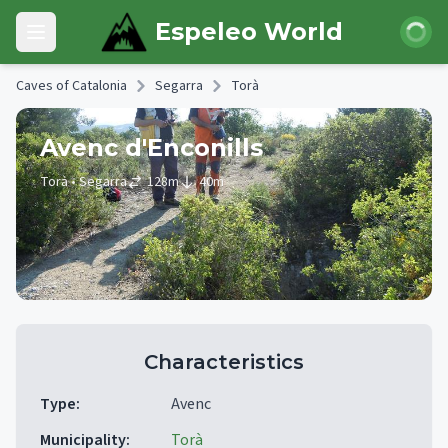
Skip to main content
Login
Espeleo World
Open main menu
Caves of Catalonia
Segarra
Torà
Avenc d'Enconills
Torà
• Segarra
128
m
40
m
Characteristics
Type
:
Avenc
Municipality
:
Torà