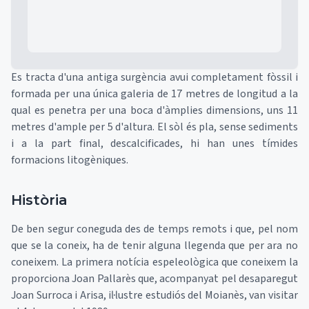
Es tracta d'una antiga surgència avui completament fòssil i
formada per una única galeria de 17 metres de longitud a la
qual es penetra per una boca d'àmplies dimensions, uns 11
metres d'ample per 5 d'altura. El sòl és pla, sense sediments
i a la part final, descalcificades, hi han unes tímides
formacions litogèniques.
Història
De ben segur coneguda des de temps remots i que, pel nom
que se la coneix, ha de tenir alguna llegenda que per ara no
coneixem. La primera notícia espeleològica que coneixem la
proporciona Joan Pallarès que, acompanyat pel desaparegut
Joan Surroca i Arisa, il·lustre estudiós del Moianès, van visitar