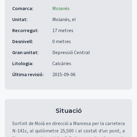
Comarca
:
Moianès
Unitat
:
Moianès, el
Recorregut
:
17 metres
Desnivell
:
0 metres
Gran unitat
:
Depressió Central
Litologia
:
Calcàries
Última revisió
:
2015-09-06
Situació
Sortint de Moià en direcció a Manresa per la carretera
N-141c, al quilòmetre 25,500 i al costat d'un pont, a