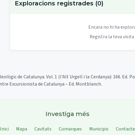
Exploracions registrades
(
0
)
Encara no hi ha explor
Registra la teva visita
eològic de Catalunya. Vol. 1 (l'Alt Urgell i la Cerdanya): 166. Ed. Po
 Centre Excursionista de Catalunya – Ed. Montblanch.
Investiga més
Inici
Mapa
Cavitats
Comarques
Municipis
Contacte