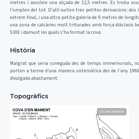
metres i assoleix una alçada de 12,5 metres. Es troba ocup
l'omplen del tot. D'allí surten tres petites derivacions: dos i
extrem final, i una altra petita galeria de 9 metres de longitu
una zona de calcàries molt triturades amb força diàclasis be
S30E i damunt les quals s'ha format la cova.
Història
Malgrat que seria coneguda des de temps immemorials, no
porten a terme d'una manera sistemàtica des de l'any 1966 
divulgada abastament.
Topogràfics
Clic per ampliar