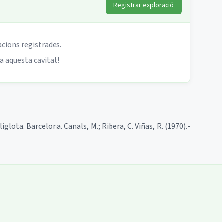
Registrar exploració
acions registrades.
 a aquesta cavitat!
líglota. Barcelona. Canals, M.; Ribera, C. Viñas, R. (1970).-