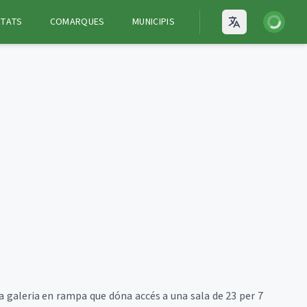
Iniciar ses
ITATS
COMARQUES
MUNICIPIS
Open language
a galeria en rampa que dóna accés a una sala de 23 per 7