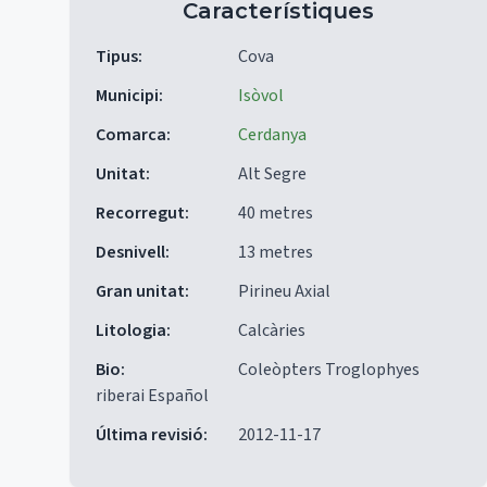
Característiques
Tipus
:
Cova
Municipi
:
Isòvol
Comarca
:
Cerdanya
Unitat
:
Alt Segre
Recorregut
:
40 metres
Desnivell
:
13 metres
Gran unitat
:
Pirineu Axial
Litologia
:
Calcàries
Bio
:
Coleòpters Troglophyes
riberai Español
Última revisió
:
2012-11-17