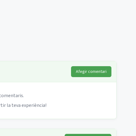
Afegir comentari
 comentaris.
ir la teva experiència!