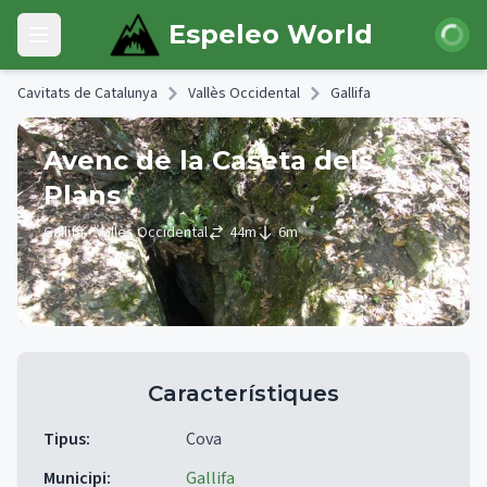
Skip to main content
Iniciar 
Espeleo World
Open main menu
Cavitats de Catalunya
Vallès Occidental
Gallifa
Avenc de la Caseta dels
Plans
Gallifa
• Vallès Occidental
44
m
6
m
Característiques
Tipus
:
Cova
Municipi
:
Gallifa