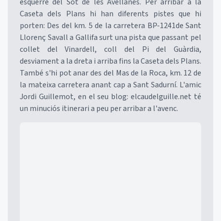
esquerre del Sot de les Avellanes. Per arribar a la
Caseta dels Plans hi han diferents pistes que hi
porten: Des del km. 5 de la carretera BP-1241de Sant
Llorenç Savall a Gallifa surt una pista que passant pel
collet del Vinardell, coll del Pi del Guàrdia,
desviament a la dreta i arriba fins la Caseta dels Plans.
També s'hi pot anar des del Mas de la Roca, km. 12 de
la mateixa carretera anant cap a Sant Sadurní. L'amic
Jordi Guillemot, en el seu blog: elcaudelguille.net té
un minuciós itinerari a peu per arribar a l'avenc.
Mapa