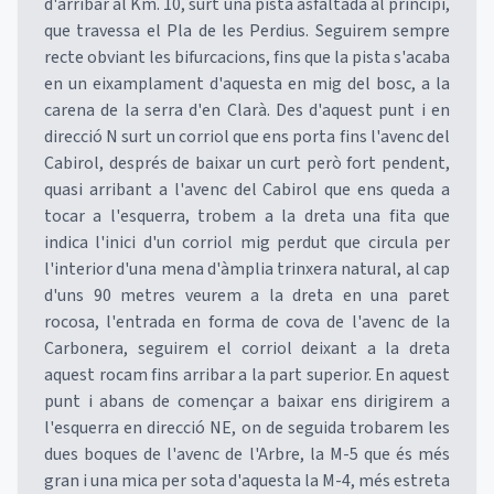
d'arribar al Km. 10, surt una pista asfaltada al principi,
que travessa el Pla de les Perdius. Seguirem sempre
recte obviant les bifurcacions, fins que la pista s'acaba
en un eixamplament d'aquesta en mig del bosc, a la
carena de la serra d'en Clarà. Des d'aquest punt i en
direcció N surt un corriol que ens porta fins l'avenc del
Cabirol, després de baixar un curt però fort pendent,
quasi arribant a l'avenc del Cabirol que ens queda a
tocar a l'esquerra, trobem a la dreta una fita que
indica l'inici d'un corriol mig perdut que circula per
l'interior d'una mena d'àmplia trinxera natural, al cap
d'uns 90 metres veurem a la dreta en una paret
rocosa, l'entrada en forma de cova de l'avenc de la
Carbonera, seguirem el corriol deixant a la dreta
aquest rocam fins arribar a la part superior. En aquest
punt i abans de començar a baixar ens dirigirem a
l'esquerra en direcció NE, on de seguida trobarem les
dues boques de l'avenc de l'Arbre, la M-5 que és més
gran i una mica per sota d'aquesta la M-4, més estreta