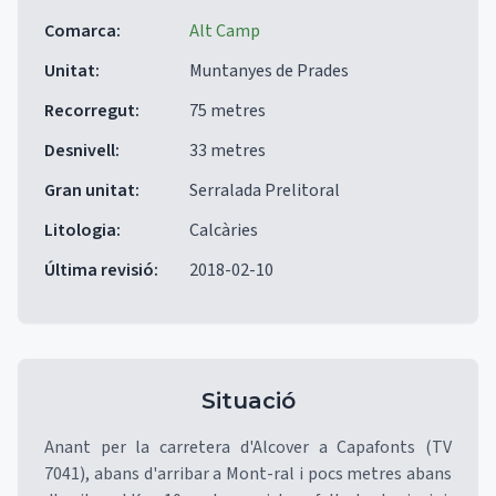
Comarca
:
Alt Camp
Unitat
:
Muntanyes de Prades
Recorregut
:
75 metres
Desnivell
:
33 metres
Gran unitat
:
Serralada Prelitoral
Litologia
:
Calcàries
Última revisió
:
2018-02-10
Situació
Anant per la carretera d'Alcover a Capafonts (TV
7041), abans d'arribar a Mont-ral i pocs metres abans