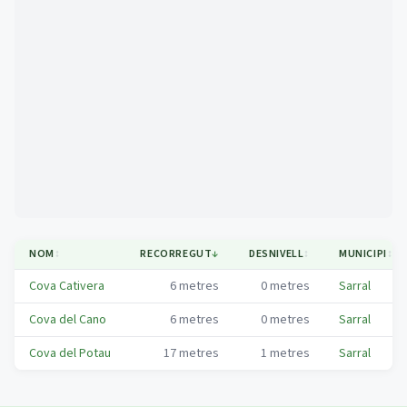
Mapa
NOM
↕
RECORREGUT
↓
DESNIVELL
↕
MUNICIPI
↕
Cova Cativera
6
metres
0
metres
Sarral
Cova del Cano
6
metres
0
metres
Sarral
Cova del Potau
17
metres
1
metres
Sarral