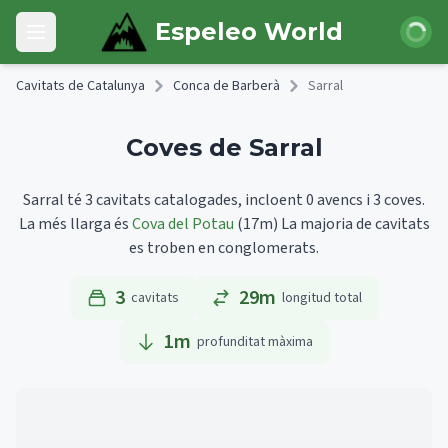
Skip to main content
Iniciar 
Espeleo World
Open main menu
Cavitats de Catalunya
Conca de Barberà
Sarral
Coves de Sarral
Sarral té 3 cavitats catalogades, incloent 0 avencs i 3 coves.
La més llarga és
Cova del Potau
(17m)
La majoria de cavitats
es troben en conglomerats.
3
29m
cavitats
longitud total
1
m
profunditat màxima