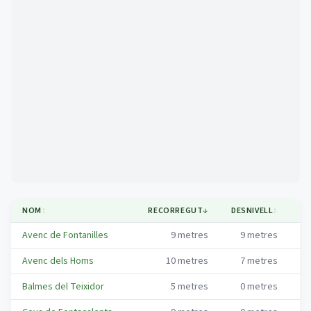
Mapa
NOM
↕
RECORREGUT
↓
DESNIVELL
↕
MU
Avenc de Fontanilles
9
metres
9
metres
Co
Avenc dels Homs
10
metres
7
metres
Co
Balmes del Teixidor
5
metres
0
metres
Co