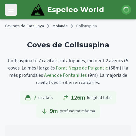
Skip to main content
Iniciar 
Espeleo World
Open main menu
Cavitats de Catalunya
Moianès
Collsuspina
Coves de Collsuspina
Collsuspina té 7 cavitats catalogades, incloent 2 avencs i 5
coves.
La més llarga és
Forat Negre de Puigantic
(68m)
i la
més profunda és
Avenc de Fontanilles
(9m).
La majoria de
cavitats es troben en calcàries.
7
126m
cavitats
longitud total
9
m
profunditat màxima