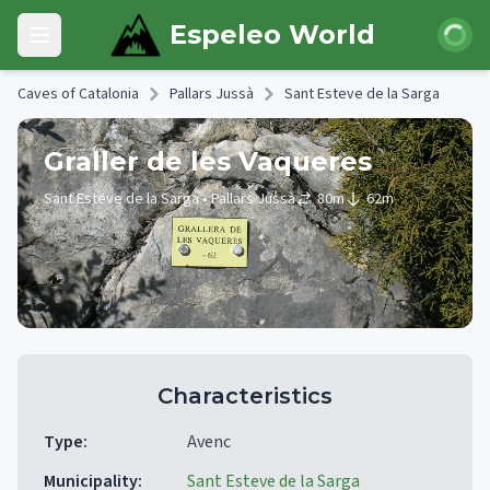
Skip to main content
Login
Espeleo World
Open main menu
Caves of Catalonia
Pallars Jussà
Sant Esteve de la Sarga
Graller de les Vaqueres
Sant Esteve de la Sarga
• Pallars Jussà
80
m
62
m
Characteristics
Type
:
Avenc
Municipality
:
Sant Esteve de la Sarga