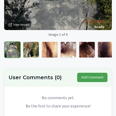
View image
Image 1 of 6
User Comments
(
0
)
Add Comment
No comments yet.
Be the first to share your experience!