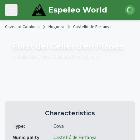
Skip to main content
Login
Espeleo World
Open main menu
Caves of Catalonia
Noguera
Castelló de Farfanya
Forat del Celler d'en Planes
Castelló de Farfanya
• Noguera
50
m
25
m
Characteristics
Type
:
Cova
Municipality
:
Castelló de Farfanya