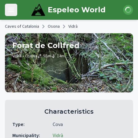
Skip to main content
Login
Espeleo World
Open main menu
Caves of Catalonia
Osona
Vidrà
Forat de Collfred
Vidrà
• Osona
55
m
14
m
Characteristics
Type
:
Cova
Municipality
:
Vidrà