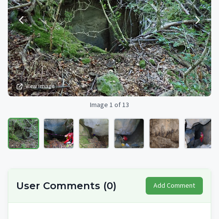
View image
Image 1 of 13
User Comments
(
0
)
Add Comment