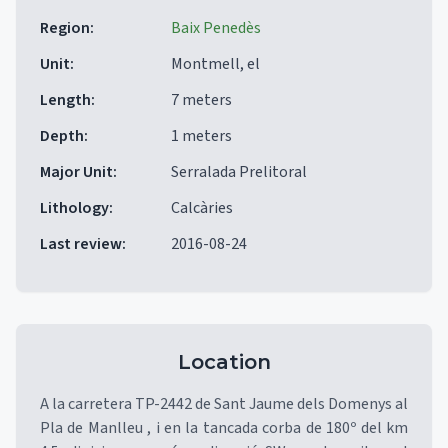
Region
:
Baix Penedès
Unit
:
Montmell, el
Length
:
7 meters
Depth
:
1 meters
Major Unit
:
Serralada Prelitoral
Lithology
:
Calcàries
Last review
:
2016-08-24
Location
A la carretera TP-2442 de Sant Jaume dels Domenys al
Pla de Manlleu , i en la tancada corba de 180º del km