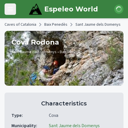
Skip to main content
Login
Espeleo World
Open main menu
Caves of Catalonia
Baix Penedès
Sant Jaume dels Domenys
Cova Rodona
Sant Jaume dels Domenys
• Baix Penedès
7
m
1
m
Characteristics
Type
:
Cova
Municipality
:
Sant Jaume dels Domenys