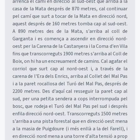
arrenca el camí en direcció al sud-oest que arriba a la
casa de la Mata després de 870 metres, cal continuar
pel camí que surt a tocar de la Mata en direcció nord,
aquest després de 160 metres tomba cap al sud-oest.
A 890 metres des de la Mata, s'arriba al coll de
Garganta i es comença a ascendir en direcció nord-
oest per la Carena de la Castanyera i la Coma d'en Vila
fins que transcorreguts 1900 metres s'arriba al Coll de
Boix, on hi ha un encreuament de camins. Cal agafar el
corriol que surt cap al nord-oest i, a través de la
carena de l'Era dels Enrics, arriba al Collet del Mal Pas
i a la paret rocallosa del Turó del Mal Pas, després de
2200 metres. Des d'aquí cal resseguir la paret cap al
sud, per una petita sendera a cops interrompuda pel
bosc, que rodeja el Turó del Mal Pas pel sud i després
enfila direcció nord-oest. Transcorreguts 1500 metres
s'arriba a una pista forestal que en direcció oest mena
a la masia de Puigdoure (i més enllà a la del Farell), i
en direcció nord mena a una torre d'alta tensió a prop