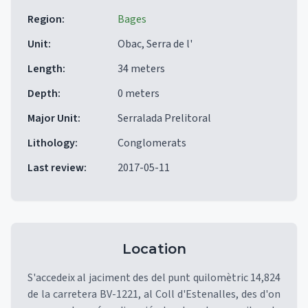
Region
:
Bages
Unit
:
Obac, Serra de l'
Length
:
34 meters
Depth
:
0 meters
Major Unit
:
Serralada Prelitoral
Lithology
:
Conglomerats
Last review
:
2017-05-11
Location
S'accedeix al jaciment des del punt quilomètric 14,824
de la carretera BV-1221, al Coll d'Estenalles, des d'on