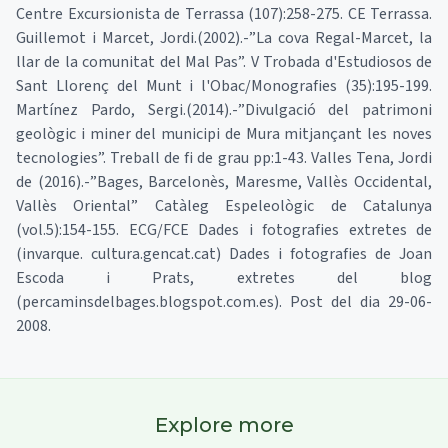
Centre Excursionista de Terrassa (107):258-275. CE Terrassa.
Guillemot i Marcet, Jordi.(2002).-”La cova Regal-Marcet, la
llar de la comunitat del Mal Pas”. V Trobada d'Estudiosos de
Sant Llorenç del Munt i l'Obac/Monografies (35):195-199.
Martínez Pardo, Sergi.(2014).-”Divulgació del patrimoni
geològic i miner del municipi de Mura mitjançant les noves
tecnologies”. Treball de fi de grau pp:1-43. Valles Tena, Jordi
de (2016).-”Bages, Barcelonès, Maresme, Vallès Occidental,
Vallès Oriental” Catàleg Espeleològic de Catalunya
(vol.5):154-155. ECG/FCE Dades i fotografies extretes de
(invarque. cultura.gencat.cat) Dades i fotografies de Joan
Escoda i Prats, extretes del blog
(percaminsdelbages.blogspot.com.es). Post del dia 29-06-
2008.
Explore more