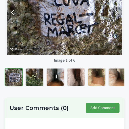
View image
Image 1 of 6
User Comments
(
0
)
Add Comment