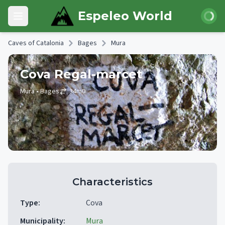
Skip to main content
Login
Espeleo World
Open main menu
Caves of Catalonia
Bages
Mura
Cova Regal-marcet
Mura
• Bages
34
m
0
Characteristics
Type
:
Cova
Municipality
:
Mura