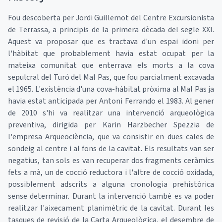
Fou descoberta per Jordi Guillemot del Centre Excursionista
de Terrassa, a principis de la primera dècada del segle XXI.
Aquest va proposar que es tractava d'un espai idoni per
l'hàbitat que probablement havia estat ocupat per la
mateixa comunitat que enterrava els morts a la cova
sepulcral del Turó del Mal Pas, que fou parcialment excavada
el 1965. L'existència d'una cova-hàbitat pròxima al Mal Pas ja
havia estat anticipada per Antoni Ferrando el 1983. Al gener
de 2010 s'hi va realitzar una intervenció arqueològica
preventiva, dirigida per Karin Harzbecher Spezzia de
l'empresa Arqueociència, que va consistir en dues cales de
sondeig al centre i al fons de la cavitat. Els resultats van ser
negatius, tan sols es van recuperar dos fragments ceràmics
fets a mà, un de cocció reductora i l'altre de cocció oxidada,
possiblement adscrits a alguna cronologia prehistòrica
sense determinar. Durant la intervenció també es va poder
realitzar l'aixecament planimètric de la cavitat. Durant les
tasques de revisió de la Carta Arqueològica, el desembre de