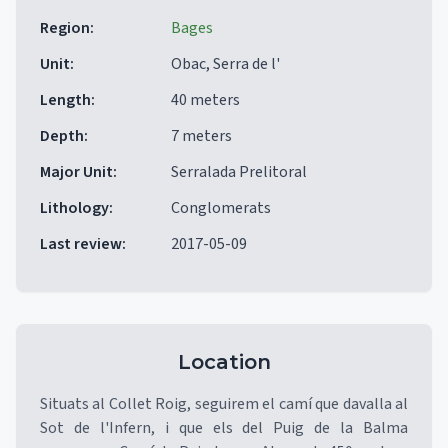
Region
:
Bages
Unit
:
Obac, Serra de l'
Length
:
40 meters
Depth
:
7 meters
Major Unit
:
Serralada Prelitoral
Lithology
:
Conglomerats
Last review
:
2017-05-09
Location
Situats al Collet Roig, seguirem el camí que davalla al
Sot de l'Infern, i que els del Puig de la Balma