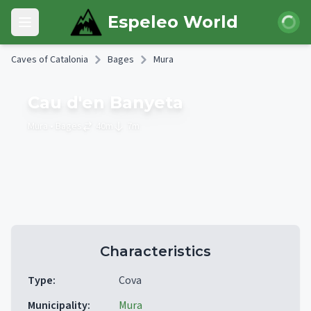
Skip to main content
Login
Espeleo World
Open main menu
Caves of Catalonia
Bages
Mura
Cau d'en Banyeta
Mura
• Bages
40
m
7
m
Characteristics
Type
:
Cova
Municipality
:
Mura