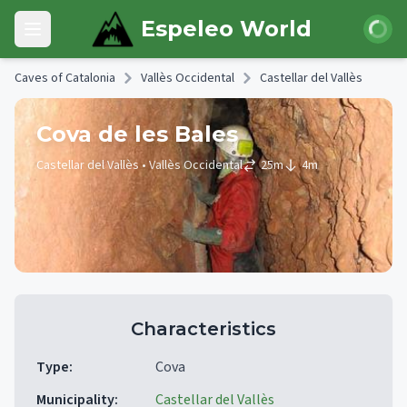
Skip to main content
Login
Espeleo World
Open main menu
Caves of Catalonia
Vallès Occidental
Castellar del Vallès
Cova de les Bales
Castellar del Vallès
• Vallès Occidental
25
m
4
m
Characteristics
Type
:
Cova
Municipality
:
Castellar del Vallès