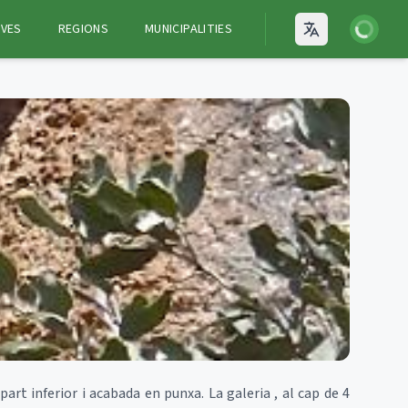
Login
VES
REGIONS
MUNICIPALITIES
Open language
rt inferior i acabada en punxa. La galeria , al cap de 4