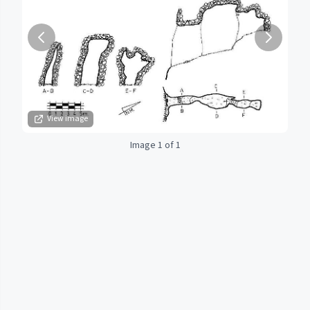
View image
Image 1 of 1