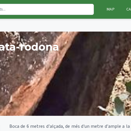
MAP
CA
ata-rodona
Boca de 6 metres d'alçada, de més d'un metre d'ample a la pa