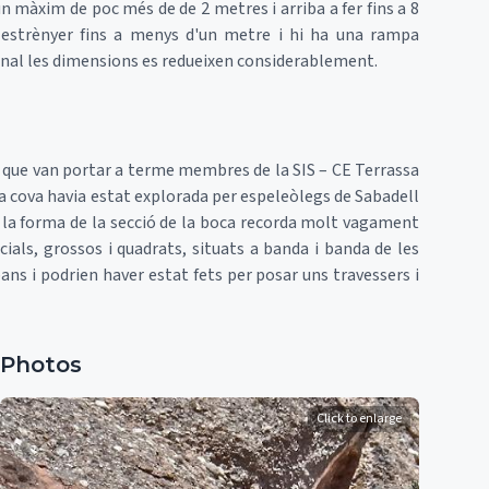
un màxim de poc més de de 2 metres i arriba a fer fins a 8
 estrènyer fins a menys d'un metre i hi ha una rampa
 final les dimensions es redueixen considerablement.
 que van portar a terme membres de la SIS – CE Terrassa
 la cova havia estat explorada per espeleòlegs de Sabadell
e la forma de la secció de la boca recorda molt vagament
cials, grossos i quadrats, situats a banda i banda de les
ns i podrien haver estat fets per posar uns travessers i
Photos
Click to enlarge