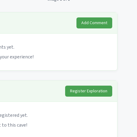
Add Comment
s yet.
 your experience!
Register Exploration
egistered yet.
 to this cave!