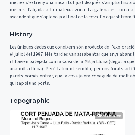
metres s'estreny una mica i tot just després s'amplia fins a 
metres d'alçada a la mateixa zona. La galeria es torna a
ascendent que s'aplana ja al final de la cova. En aquest tram
History
Les úniques dades que coneixem són producte de l'exploració
el juliol del 1987. Més tard es van assabentar que anys abans
i l'havien batejada com a Cova de la Mitja Lluna (degut a qu
una mitja lluna). Però talment sembla, per uns forats artifi
parets només entrar, que la cova ja era coneguda de molt aba
qui sap si una porta.
Topographic
Click to enlarge