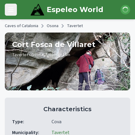
Skip to main content
Login
Espeleo World
Open main menu
Caves of Catalonia
Osona
Tavertet
Cort Fosca de Villaret
Tavertet
• Osona
72
m
16
m
Characteristics
Type
:
Cova
Municipality
:
Tavertet