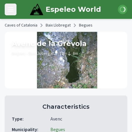
Skip to main content
Login
Espeleo World
Open main menu
Caves of Catalonia
Baix Llobregat
Begues
Avenc de la Grèvola
Begues
• Baix Llobregat
12
m
8
m
Characteristics
Type
:
Avenc
Municipality
:
Begues