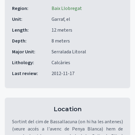
Region
:
Baix Llobregat
Unit
:
Garraf, el
Length
:
12 meters
Depth
:
8 meters
Major Unit
:
Serralada Litoral
Lithology
:
Calcàries
Last review
:
2012-11-17
Location
Sortint del cim de Bassallacuna (on hi ha les antenes)
(veure accés a l'avenc de Penya Blanca) hem de