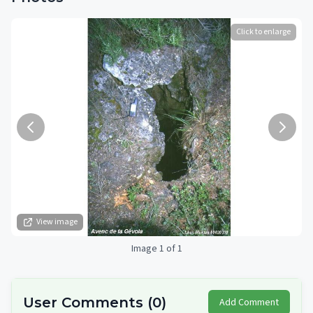
Click to enlarge
View image
Image 1 of 1
User Comments
(
0
)
Add Comment