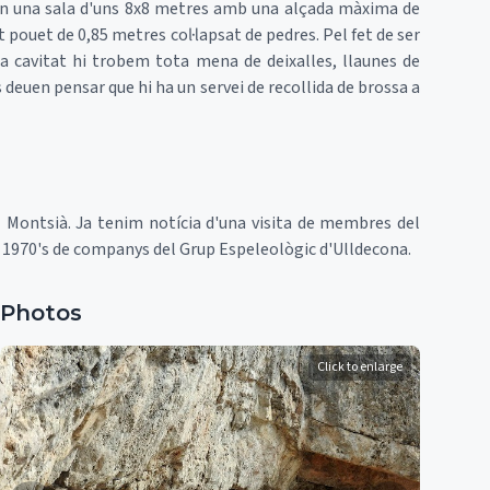
en una sala d'uns 8x8 metres amb una alçada màxima de
t pouet de 0,85 metres col·lapsat de pedres. Pel fet de ser
 la cavitat hi trobem tota mena de deixalles, llaunes de
 deuen pensar que hi ha un servei de recollida de brossa a
Montsià. Ja tenim notícia d'una visita de membres del
s 1970's de companys del Grup Espeleològic d'Ulldecona.
Photos
Click to enlarge