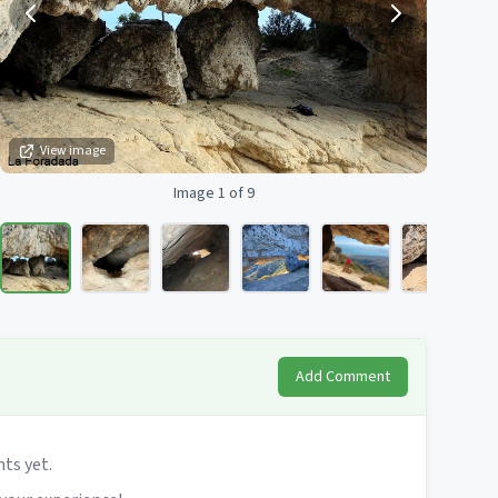
View image
Image 1 of 9
Add Comment
s yet.