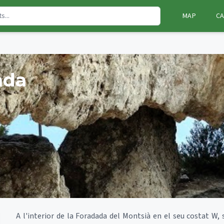
MAP
CA
ada
A l'interior de la Foradada del Montsià en el seu costat W