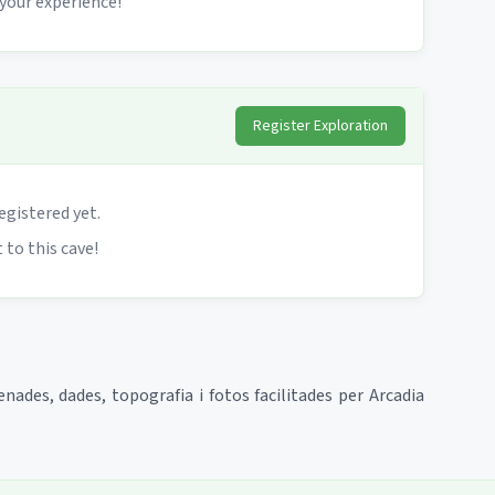
 your experience!
Register Exploration
egistered yet.
 to this cave!
enades, dades, topografia i fotos facilitades per Arcadia