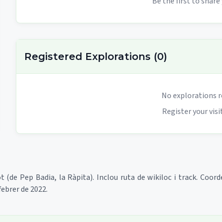
Be the first to share
Registered Explorations
(
0
)
No explorations r
Register your visit
 (de Pep Badia, la Ràpita). Inclou ruta de wikiloc i track. Coord
febrer de 2022.