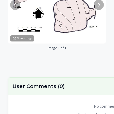
View image
Image 1 of 1
User Comments
(
0
)
No comment