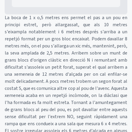
La boca de 1 x o,5 metres ens permet el pas a un pou en
principi estret, però allargassat, que als 10 metres
s'eixampla notablement i 6 metres després s'arriba a un
repetjó format per un gros bloc encaixat. Podem davallar 8
metres més, on el pou s'allarga un xic més, mantenint, però,
la seva amplada de 2,5 metres. Arribem sobre un munt de
grans blocs d'origen clàstic en direcció N i remuntant amb
dificultat s'assoleix un petit forat, superat el qual arribem a
una xemeneia de 12 metres d'alçada per on cal enfilar-se
molt delicadament. A pocs metres trobem un segon forat al
costat S, que es comunica altre cop al pou de l'avenc. Aquesta
xemeneia acaba en un repetjó incòmode, on la diàclasi que
l'ha formada es fa molt estreta. Tornant a l'amuntegament
de grans blocs al peu del pou, es pot davallar entre aquests
sense dificultat per l'extrem NO, seguint ràpidament una
rampa que ens condueix a una sala que mesura 6 x 4 metres.
El sostre irregular assoleix els 6 metres d'alçada en alguns