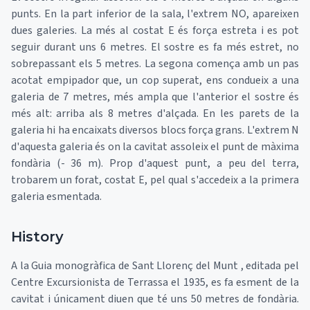
punts. En la part inferior de la sala, l'extrem NO, apareixen
dues galeries. La més al costat E és força estreta i es pot
seguir durant uns 6 metres. El sostre es fa més estret, no
sobrepassant els 5 metres. La segona comença amb un pas
acotat empipador que, un cop superat, ens condueix a una
galeria de 7 metres, més ampla que l'anterior el sostre és
més alt: arriba als 8 metres d'alçada. En les parets de la
galeria hi ha encaixats diversos blocs força grans. L'extrem N
d'aquesta galeria és on la cavitat assoleix el punt de màxima
fondària (- 36 m). Prop d'aquest punt, a peu del terra,
trobarem un forat, costat E, pel qual s'accedeix a la primera
galeria esmentada.
History
A la Guia monogràfica de Sant Llorenç del Munt , editada pel
Centre Excursionista de Terrassa el 1935, es fa esment de la
cavitat i únicament diuen que té uns 50 metres de fondària.