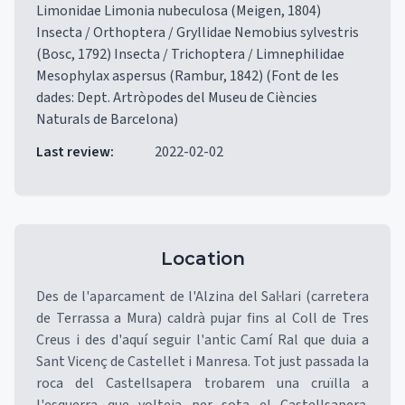
Limonidae Limonia nubeculosa (Meigen, 1804)
Insecta / Orthoptera / Gryllidae Nemobius sylvestris
(Bosc, 1792) Insecta / Trichoptera / Limnephilidae
Mesophylax aspersus (Rambur, 1842) (Font de les
dades: Dept. Artròpodes del Museu de Ciències
Naturals de Barcelona)
Last review
:
2022-02-02
Location
Des de l'aparcament de l'Alzina del Sal·lari (carretera
de Terrassa a Mura) caldrà pujar fins al Coll de Tres
Creus i des d'aquí seguir l'antic Camí Ral que duia a
Sant Vicenç de Castellet i Manresa. Tot just passada la
roca del Castellsapera trobarem una cruïlla a