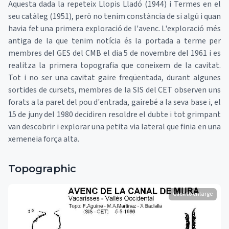
Aquesta dada la repeteix Llopis Lladó (1944) i Termes en el
seu catàleg (1951), però no tenim constància de si algú i quan
havia fet una primera exploració de l'avenc. L'exploració més
antiga de la que tenim notícia és la portada a terme per
membres del GES del CMB el dia 5 de novembre del 1961 i es
realitza la primera topografia que coneixem de la cavitat.
Tot i no ser una cavitat gaire freqüentada, durant algunes
sortides de cursets, membres de la SIS del CET observen uns
forats a la paret del pou d'entrada, gairebé a la seva base i, el
15 de juny del 1980 decidiren resoldre el dubte i tot grimpant
van descobrir i explorar una petita via lateral que finia en una
xemeneia força alta.
Topographic
Click to enlarge