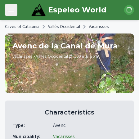
Skip to main content
Login
Espeleo World
Open main menu
Caves of Catalonia
Vallès Occidental
Vacarisses
Avenc de la Canal de Mura
Vacarisses
• Vallès Occidental
100
m
36
m
Characteristics
Type
:
Avenc
Municipality
:
Vacarisses