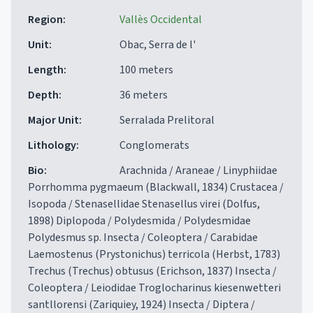
Region
:
Vallès Occidental
Unit
:
Obac, Serra de l'
Length
:
100 meters
Depth
:
36 meters
Major Unit
:
Serralada Prelitoral
Lithology
:
Conglomerats
Bio
:
Arachnida / Araneae / Linyphiidae
Porrhomma pygmaeum (Blackwall, 1834) Crustacea /
Isopoda / Stenasellidae Stenasellus virei (Dolfus,
1898) Diplopoda / Polydesmida / Polydesmidae
Polydesmus sp. Insecta / Coleoptera / Carabidae
Laemostenus (Prystonichus) terricola (Herbst, 1783)
Trechus (Trechus) obtusus (Erichson, 1837) Insecta /
Coleoptera / Leiodidae Troglocharinus kiesenwetteri
santllorensi (Zariquiey, 1924) Insecta / Diptera /