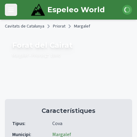
Skip to main content
Iniciar 
Espeleo World
Open main menu
Cavitats de Catalunya
Priorat
Margalef
Forat del Cairat
Margalef
• Priorat
18
m
0
Característiques
Tipus
:
Cova
Municipi
:
Margalef