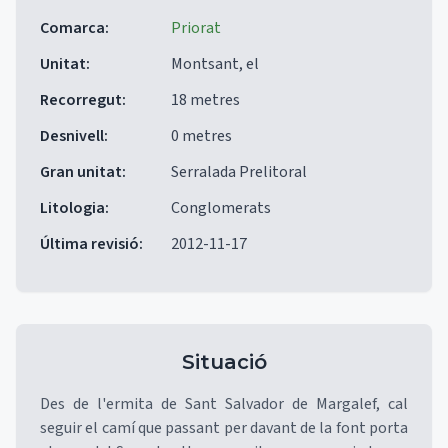
Comarca
:
Priorat
Unitat
:
Montsant, el
Recorregut
:
18 metres
Desnivell
:
0 metres
Gran unitat
:
Serralada Prelitoral
Litologia
:
Conglomerats
Última revisió
:
2012-11-17
Situació
Des de l'ermita de Sant Salvador de Margalef, cal
seguir el camí que passant per davant de la font porta