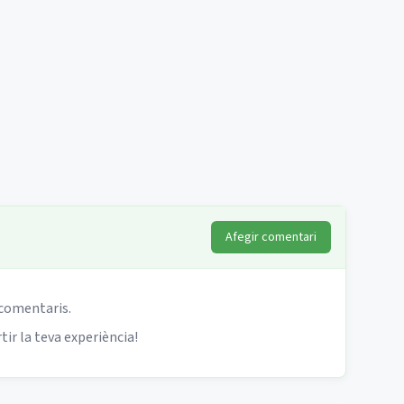
Afegir comentari
 comentaris.
ir la teva experiència!