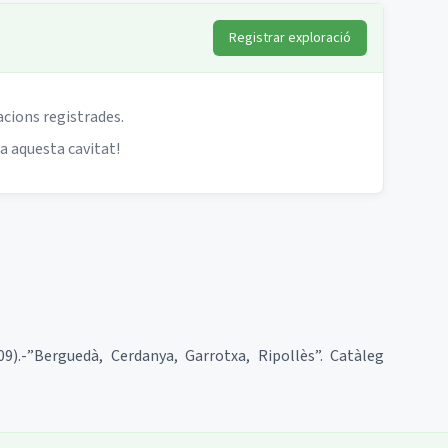
Registrar exploració
acions registrades.
 a aquesta cavitat!
9).-”Berguedà, Cerdanya, Garrotxa, Ripollès”. Catàleg