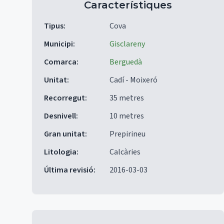
Característiques
Tipus
:
Cova
Municipi
:
Gisclareny
Comarca
:
Berguedà
Unitat
:
Cadí - Moixeró
Recorregut
:
35 metres
Desnivell
:
10 metres
Gran unitat
:
Prepirineu
Litologia
:
Calcàries
Última revisió
:
2016-03-03