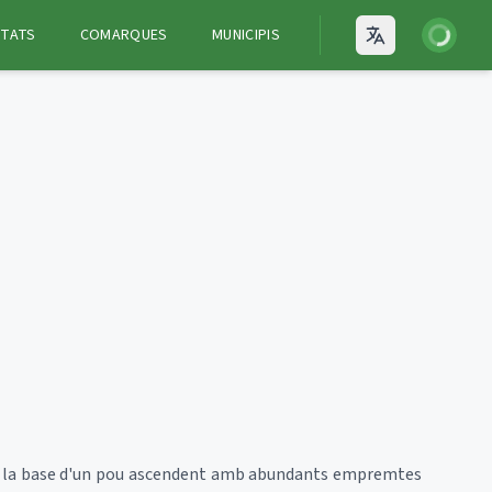
Iniciar ses
ITATS
COMARQUES
MUNICIPIS
Open language
en la base d'un pou ascendent amb abundants empremtes