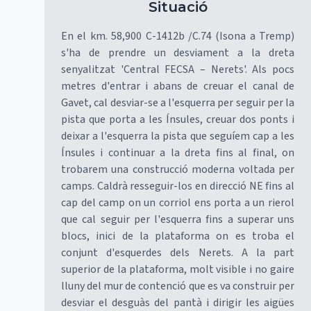
Situació
En el km. 58,900 C-1412b /C.74 (Isona a Tremp)
s'ha de prendre un desviament a la dreta
senyalitzat 'Central FECSA – Nerets'. Als pocs
metres d'entrar i abans de creuar el canal de
Gavet, cal desviar-se a l'esquerra per seguir per la
pista que porta a les Ínsules, creuar dos ponts i
deixar a l'esquerra la pista que seguíem cap a les
Ínsules i continuar a la dreta fins al final, on
trobarem una construcció moderna voltada per
camps. Caldrà resseguir-los en direcció NE fins al
cap del camp on un corriol ens porta a un rierol
que cal seguir per l'esquerra fins a superar uns
blocs, inici de la plataforma on es troba el
conjunt d'esquerdes dels Nerets. A la part
superior de la plataforma, molt visible i no gaire
lluny del mur de contenció que es va construir per
desviar el desguàs del pantà i dirigir les aigües