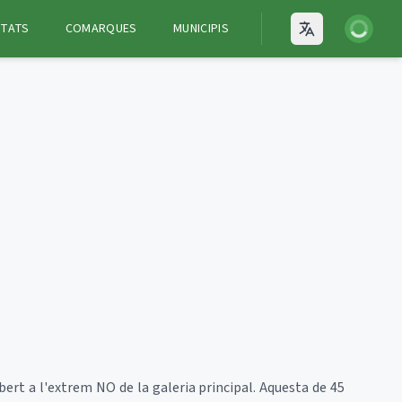
Iniciar ses
ITATS
COMARQUES
MUNICIPIS
Open language
bert a l'extrem NO de la galeria principal. Aquesta de 45