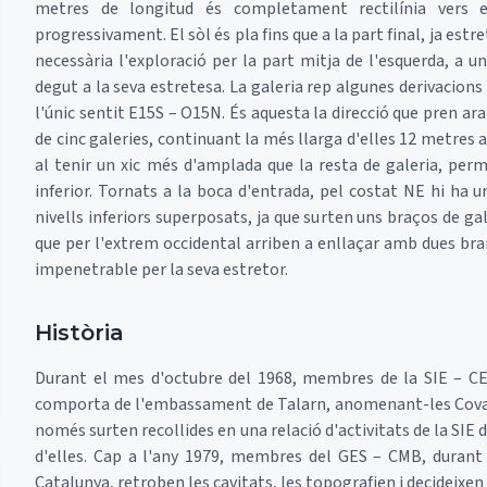
metres de longitud és completament rectilínia vers e
progressivament. El sòl és pla fins que a la part final, ja est
necessària l'exploració per la part mitja de l'esquerda, a un
degut a la seva estretesa. La galeria rep algunes derivacio
l'únic sentit E15S – O15N. És aquesta la direcció que pren ara 
de cinc galeries, continuant la més llarga d'elles 12 metres 
al tenir un xic més d'amplada que la resta de galeria, perm
inferior. Tornats a la boca d'entrada, pel costat NE hi ha 
nivells inferiors superposats, ja que surten uns braços de ga
que per l'extrem occidental arriben a enllaçar amb dues bra
impenetrable per la seva estretor.
Història
Durant el mes d'octubre del 1968, membres de la SIE – CEA
comporta de l'embassament de Talarn, anomenant-les Cova-a
només surten recollides en una relació d'activitats de la SIE d
d'elles. Cap a l'any 1979, membres del GES – CMB, durant 
Catalunya, retroben les cavitats, les topografien i decideix