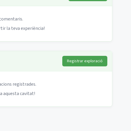
 comentaris.
ir la teva experiència!
Registrar exploració
acions registrades.
 a aquesta cavitat!