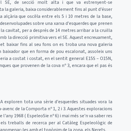
l SE, de secció molt alta i que va estrenyent-se
reta la galeria, baixa considerablement fins al punt d'ésser
a alçària que oscil·la entre els 5 i 10 metres de la base,
ns desenvolupades sobre una xarxa d'esquerdes que prenen
la cavitat, per a després de 14 metres arribar a la cruïlla
amb la direcció primitiva vers el SE. Aquest encreuament,
et baixar fins al seu fons on es troba una nova galeria
un baixador que en forma de pou escalonat, assoleix uns
leria a costat i costat, en el sentit general E15S – O15N,
nques que provenen de la cova nº 3, encara que el pas és
 exploren tota una sèrie d'esquerdes situades vora la
venc de la Comporta nº 1, 2 i 3. Aquestes exploracions
e l'any 1968 ( EspeleoSie nº 6) i mai més se'n va saber res
els treballs de recerca per al Catàleg Espeleològic de
en anomenar-les amb el topònim de la zona, els Nerets.