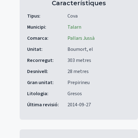
Característiques
Tipus
:
Cova
Municipi
:
Talarn
Comarca
:
Pallars Jussà
Unitat
:
Boumort, el
Recorregut
:
303 metres
Desnivell
:
28 metres
Gran unitat
:
Prepirineu
Litologia
:
Gresos
Última revisió
:
2014-09-27