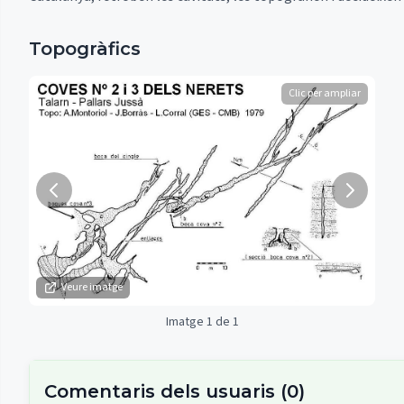
Topogràfics
Clic per ampliar
Veure imatge
Imatge 1 de 1
Comentaris dels usuaris
(
0
)