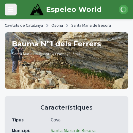
Skip to main content
Iniciar 
Espeleo World
Open main menu
Cavitats de Catalunya
Osona
Santa Maria de Besora
Bauma Nº1 dels Ferrers
Santa Maria de Besora
• Osona
5
m
0
Característiques
Tipus
:
Cova
Municipi
:
Santa Maria de Besora