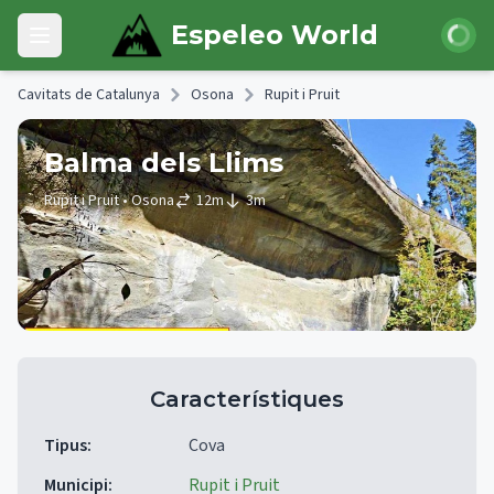
Skip to main content
Iniciar 
Espeleo World
Open main menu
Cavitats de Catalunya
Osona
Rupit i Pruit
Balma dels Llims
Rupit i Pruit
• Osona
12
m
3
m
Característiques
Tipus
:
Cova
Municipi
:
Rupit i Pruit