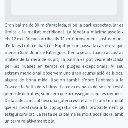
Gran balma de 80 m d'amplada, si bé la part espectacular es
limita a la meitat meridional. La fondària màxima assoleix
els 12 m i l'alçada arriba als 11 m. Curiosament, just damunt
d'ella es troba el barri de Rupit per on passa la carretera que
mena a Sant Joan de Fàbregues. Per la seva situació al costat
mateix de la riera de Rupit, la balma es pot veure afectada
per les riuades en temps de pluges excepcionals. Al seu
extrem meridional observem una gran acumulació de blocs,
alguns de bona mida, lloc on també s'obre l'entrada a la
Cova de la Vella dels Llims . La cova és baixa de sostre i està
plena de deixalles, suposem que arrossegades en les rierades.
De la saleta inicial neix una galeria estreta i el tram terminal
que es mostrava a la topografia de 1981 probablement ja
estigui curullat. La resta de la balma és molt acollidora, amb
un terra relativament pla.