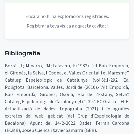
Encara no hi ha exploracions registrades.
Registra la teva visita a aquesta cavitat!
Bibliografia
Borràs,J.; Miñarro, JM.;Talavera, F.(1982).-”el Baix Empordà,
el Gironès, la Selva, l'Osona, el Vallès Oriental i el Maresme”.
Catàleg Espeleològic de Catalunya (vol.6):1-292. Ed.
Políglota. Barcelona. Valles, Jordi de (2010).-”Alt Empordà,
Baix Empordà, Gironès, Osona, Pla de l'Estany, Selva”.
Catàleg Espeleològic de Catalunya (4):1-397. EC Gràcia – FCE.
Actualització de dades, topografia (2021) i fotografies
extretes del web: geb.cat (del Grup d'Espeleologia de
Badalona). Apunt del 14-2-2022. Dades: Ferran Cardona
(ECMB), Josep Cuenca i Xavier Samarra (GEB).