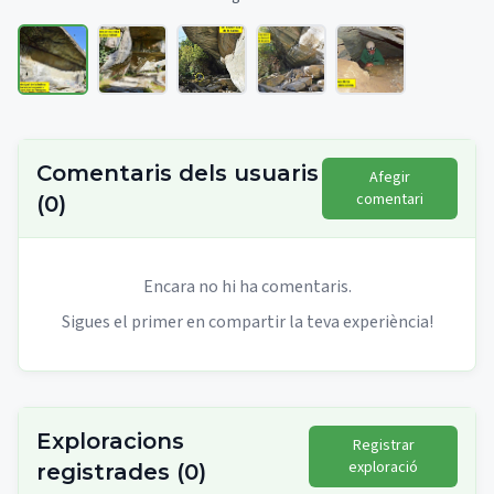
Comentaris dels usuaris
Afegir
comentari
(
0
)
Encara no hi ha comentaris.
Sigues el primer en compartir la teva experiència!
Exploracions
Registrar
exploració
registrades
(
0
)