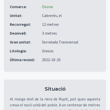
Comarca
:
Osona
Unitat
:
Cabrerès, el
Recorregut
:
12 metres
Desnivell
:
3 metres
Gran unitat
:
Serralada Transversal
Litologia
:
Gresos
Última revisió
:
2022-10-25
Situació
Al marge dret de la riera de Rupit, just quan aquesta
creua el nucli urbà del poble. A un centenar de metres