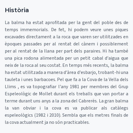
Història
La balma ha estat aprofitada per la gent del poble des de
temps immemorials. De fet, hi podem veure unes piques
excavades directament a la roca que varen ser utilitzades en
èpoques passades per al rentat del cànem i possiblement
per al rentat de la llana per part dels paraires. Hi ha també
una pica rodona alimentada per un petit cabal d'aigua que
neix de la roca al seu costat. En temps més recents, la balma
ha estat utilitzada a manera d'àrea d'esbarjo, trobant-hi una
tauleta i unes barbacoes. Pel que fa a la Cova de la Vella dels
Llims , es va topografiar l'any 1981 per membres del Grup
Espeleològic de Mollet durant els treballs que van portar a
terme durant uns anys a la zona del Cabrerès. La gran balma
la van obviar i la cova es va publicar als catàlegs
espeleològics (1982 i 2010). Sembla que els metres finals de
la cova actualment ja no són practicables.