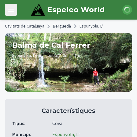
Skip to main content
Iniciar 
Espeleo World
Open main menu
Cavitats de Catalunya
Berguedà
Espunyola, L'
Balma de Cal Ferrer
Espunyola, L'
• Berguedà
8
m
1
m
Característiques
Tipus
:
Cova
Municipi
:
Espunyola, L'