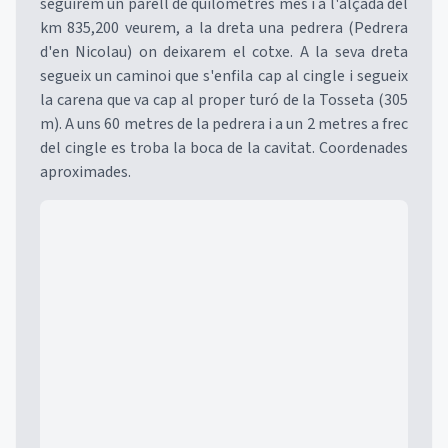
seguirem un parell de quilòmetres més i a l'alçada del
km 835,200 veurem, a la dreta una pedrera (Pedrera
d'en Nicolau) on deixarem el cotxe. A la seva dreta
segueix un caminoi que s'enfila cap al cingle i segueix
la carena que va cap al proper turó de la Tosseta (305
m). A uns 60 metres de la pedrera i a un 2 metres a frec
del cingle es troba la boca de la cavitat. Coordenades
aproximades.
Mapa