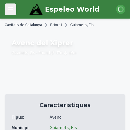
Skip to main content
Iniciar 
Espeleo World
Open main menu
Cavitats de Catalunya
Priorat
Guiamets, Els
Avenc del Xiprer
Guiamets, Els
• Priorat
47
m
16
m
Característiques
Tipus
:
Avenc
Municipi
:
Guiamets, Els