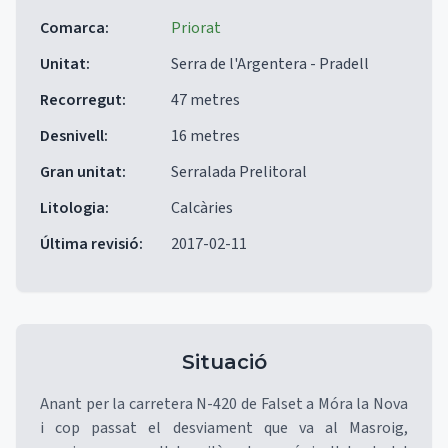
Comarca
:
Priorat
Unitat
:
Serra de l'Argentera - Pradell
Recorregut
:
47 metres
Desnivell
:
16 metres
Gran unitat
:
Serralada Prelitoral
Litologia
:
Calcàries
Última revisió
:
2017-02-11
Situació
Anant per la carretera N-420 de Falset a Móra la Nova
i cop passat el desviament que va al Masroig,