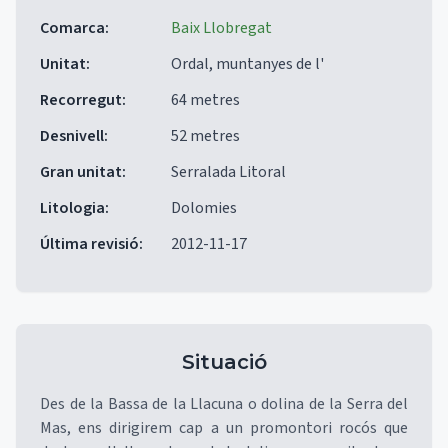
Comarca
:
Baix Llobregat
Unitat
:
Ordal, muntanyes de l'
Recorregut
:
64 metres
Desnivell
:
52 metres
Gran unitat
:
Serralada Litoral
Litologia
:
Dolomies
Última revisió
:
2012-11-17
Situació
Des de la Bassa de la Llacuna o dolina de la Serra del
Mas, ens dirigirem cap a un promontori rocós que