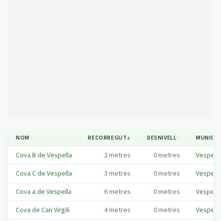
Mapa
NOM
↕
RECORREGUT
↓
DESNIVELL
↕
MUNICIP
Cova B de Vespella
2
metres
0
metres
Vespella
Cova C de Vespella
3
metres
0
metres
Vespella
Cova a de Vespella
6
metres
0
metres
Vespella
Cova de Can Virgili
4
metres
0
metres
Vespella