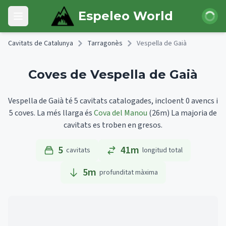
Skip to main content
Iniciar 
Espeleo World
Open main menu
Cavitats de Catalunya
Tarragonès
Vespella de Gaià
Coves de Vespella de Gaià
Vespella de Gaià té 5 cavitats catalogades, incloent 0 avencs i
5 coves.
La més llarga és
Cova del Manou
(26m)
La majoria de
cavitats es troben en gresos.
5
41m
cavitats
longitud total
5
m
profunditat màxima