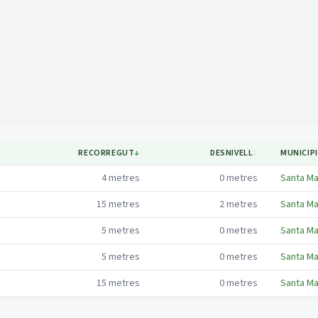
Mapa
RECORREGUT
↓
DESNIVELL
↕
MUNICIPI
4
metres
0
metres
Santa Ma
15
metres
2
metres
Santa Ma
5
metres
0
metres
Santa Ma
5
metres
0
metres
Santa Ma
15
metres
0
metres
Santa Ma