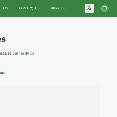
Iniciar ses
ITATS
COMARQUES
MUNICIPIS
Open language
ès
arga és
Balma de Ca
ima