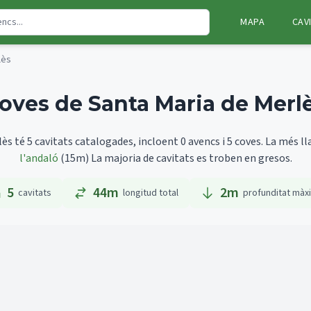
MAPA
CAV
lès
oves de Santa Maria de Merl
ès té 5 cavitats catalogades, incloent 0 avencs i 5 coves.
La més ll
l'andaló
(15m)
La majoria de cavitats es troben en gresos.
5
44m
2
m
cavitats
longitud total
profunditat màx