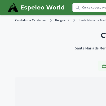
Skip to main content
Espeleo World
Cavitats de Catalunya
Berguedà
Santa Maria de Mer
C
Santa Maria de Merl