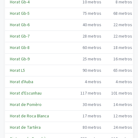
Horat Gb-4
10
metros
8
metros
Horat Gb-5
75
metros
68
metros
Horat Gb-6
40
metros
22
metros
Horat Gb-7
28
metros
22
metros
Horat Gb-8
60
metros
18
metros
Horat Gb-9
25
metros
16
metros
Horat L5
90
metros
65
metros
Horat d'Auba
4
metros
4
metros
Horat d'Escunhau
117
metros
101
metros
Horat de Pomèro
30
metros
14
metros
Horat de Roca Blanca
17
metros
12
metros
Horat de Tartèra
80
metros
24
metros