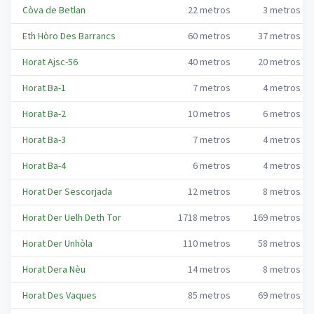
Còva de Betlan
22
metros
3
metros
Eth Hòro Des Barrancs
60
metros
37
metros
Horat Ajsc-56
40
metros
20
metros
Horat Ba-1
7
metros
4
metros
Horat Ba-2
10
metros
6
metros
Horat Ba-3
7
metros
4
metros
Horat Ba-4
6
metros
4
metros
Horat Der Sescorjada
12
metros
8
metros
Horat Der Uelh Deth Tor
1718
metros
169
metros
Horat Der Unhòla
110
metros
58
metros
Horat Dera Nèu
14
metros
8
metros
Horat Des Vaques
85
metros
69
metros