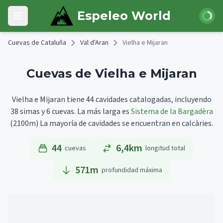
Skip to main content
Iniciar 
Espeleo World
Open main menu
Cuevas de Cataluña
Val d'Aran
Vielha e Mijaran
Cuevas de Vielha e Mijaran
Vielha e Mijaran tiene 44 cavidades catalogadas, incluyendo
38 simas y 6 cuevas.
La más larga es
Sistema de la Bargadèra
(2100m)
La mayoría de cavidades se encuentran en calcàries.
44
6,4km
cuevas
longitud total
571
m
profundidad máxima