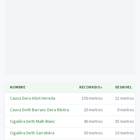
Mapa
NOMBRE
↕
RECORRIDO
↓
DESNIVEL
↕
Cauva Dera Hònt Hereda
150
metros
21
metros
Cauva Deth Barranc Dera Ribèra
20
metros
0
metros
Cigalèra Deth Malh Blanc
40
metros
35
metros
Cigalèra Deth Sarrahèra
30
metros
10
metros