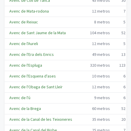
Avenc de Coll de Tanca
45
metros
30
me
Avenc de Mata-rodona
12
metros
7
me
Avenc de Reixac
8
metros
5
me
Avenc de Sant Jaume de la Mata
104
metros
52
me
Avenc de l'Aureli
12
metros
5
me
Avenc de l'Era dels Enrics
49
metros
13
me
Avenc de l'Espluga
320
metros
123
me
Avenc de l'Esquena d'ases
10
metros
6
me
Avenc de l'Obaga de Sant Lleïr
12
metros
6
me
Avenc de l'ú
9
metros
6
me
Avenc de la Brega
60
metros
52
me
Avenc de la Canal de les Teixoneres
35
metros
20
me
Avenc de la Canal del Bisbe
25
metros
7
me