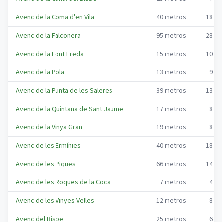
Avenc de la Coma d'en Vila
40
metros
18
me
Avenc de la Falconera
95
metros
28
me
Avenc de la Font Freda
15
metros
10
me
Avenc de la Pola
13
metros
9
me
Avenc de la Punta de les Saleres
39
metros
13
me
Avenc de la Quintana de Sant Jaume
17
metros
8
me
Avenc de la Vinya Gran
19
metros
8
me
Avenc de les Ermínies
40
metros
18
me
Avenc de les Piques
66
metros
14
me
Avenc de les Roques de la Coca
7
metros
4
me
Avenc de les Vinyes Velles
12
metros
8
me
Avenc del Bisbe
25
metros
6
me