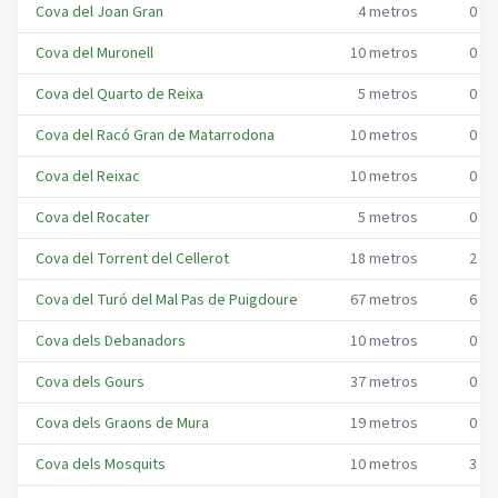
Cova del Joan Gran
4
metros
0
me
Cova del Muronell
10
metros
0
me
Cova del Quarto de Reixa
5
metros
0
me
Cova del Racó Gran de Matarrodona
10
metros
0
me
Cova del Reixac
10
metros
0
me
Cova del Rocater
5
metros
0
me
Cova del Torrent del Cellerot
18
metros
2
me
Cova del Turó del Mal Pas de Puigdoure
67
metros
6
me
Cova dels Debanadors
10
metros
0
me
Cova dels Gours
37
metros
0
me
Cova dels Graons de Mura
19
metros
0
me
Cova dels Mosquits
10
metros
3
me