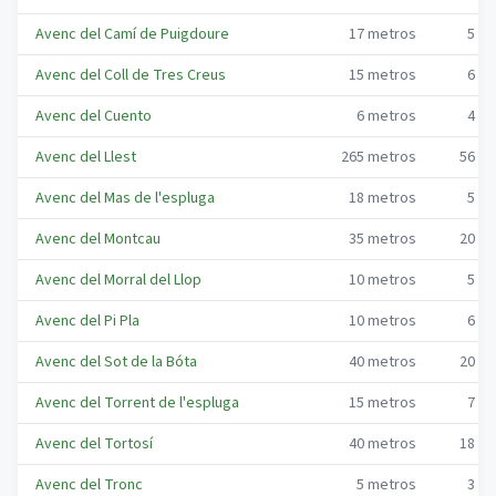
Avenc del Camí de Puigdoure
17
metros
5
me
Avenc del Coll de Tres Creus
15
metros
6
me
Avenc del Cuento
6
metros
4
me
Avenc del Llest
265
metros
56
me
Avenc del Mas de l'espluga
18
metros
5
me
Avenc del Montcau
35
metros
20
me
Avenc del Morral del Llop
10
metros
5
me
Avenc del Pi Pla
10
metros
6
me
Avenc del Sot de la Bóta
40
metros
20
me
Avenc del Torrent de l'espluga
15
metros
7
me
Avenc del Tortosí
40
metros
18
me
Avenc del Tronc
5
metros
3
me