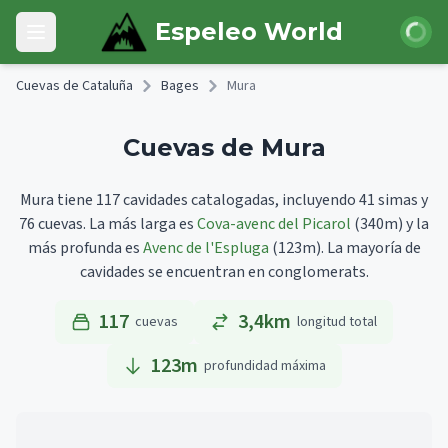
Skip to main content
Iniciar 
Espeleo World
Open main menu
Cuevas de Cataluña
Bages
Mura
Cuevas de Mura
Mura tiene 117 cavidades catalogadas, incluyendo 41 simas y
76 cuevas.
La más larga es
Cova-avenc del Picarol
(340m)
y la
más profunda es
Avenc de l'Espluga
(123m).
La mayoría de
cavidades se encuentran en conglomerats.
117
3,4km
cuevas
longitud total
123
m
profundidad máxima