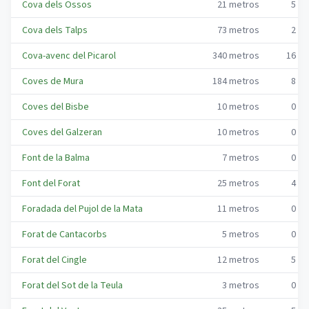
Cova dels Ossos
21
metros
5
me
Cova dels Talps
73
metros
2
me
Cova-avenc del Picarol
340
metros
16
me
Coves de Mura
184
metros
8
me
Coves del Bisbe
10
metros
0
me
Coves del Galzeran
10
metros
0
me
Font de la Balma
7
metros
0
me
Font del Forat
25
metros
4
me
Foradada del Pujol de la Mata
11
metros
0
me
Forat de Cantacorbs
5
metros
0
me
Forat del Cingle
12
metros
5
me
Forat del Sot de la Teula
3
metros
0
me