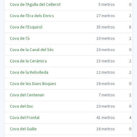
Cova de l'Agulla del Cellerot
5
metros
0
me
Cova de l'Era dels Enrics
27
metros
2
me
Cova de l'Esquirol
35
metros
8
me
Cova de l'ú
10
metros
2
me
Cova de la Canal del Séc
10
metros
0
me
Cova de la Ceràmica
15
metros
2
me
Cova de la Rebolleda
12
metros
2
me
Cova de les Dues Boques
16
metros
0
me
Cova del Centenari
7
metros
2
me
Cova del Duc
10
metros
0
me
Cova del Frontal
41
metros
4
me
Cova del Guille
16
metros
0
me