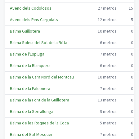
Avenc dels Codolosos
27
metros
15
me
Avenc dels Pins Cargolats
12
metros
5
me
Balma Guillotera
10
metros
0
me
Balma Soleia del Sot de la Bóta
6
metros
0
me
Balma de l'Espluga
7
metros
0
me
Balma de la Blanquera
6
metros
0
me
Balma de la Cara Nord del Montcau
10
metros
0
me
Balma de la Falconera
7
metros
0
me
Balma de la Font de la Guillotera
13
metros
0
me
Balma de la Serrallonga
9
metros
0
me
Balma de les Roques de la Coca
5
metros
0
me
Balma del Gat Mesquer
7
metros
0
me