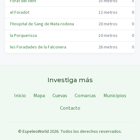
Forat del Vent
35
metros
5
me
el Foradot
12
metros
0
me
l'Hospital de Sang de Mata-rodona
20
metros
0
me
la Porquerissa
10
metros
0
me
les Foradades de la Falconera
26
metros
0
me
Investiga más
Inicio
Mapa
Cuevas
Comarcas
Municipios
Contacto
©
EspeleoWorld
2026
.
Todos los derechos reservados.