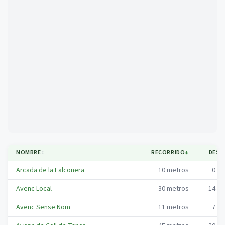
Mapa
NOMBRE
↕
RECORRIDO
↓
DESN
Arcada de la Falconera
10
metros
0
me
Avenc Local
30
metros
14
me
Avenc Sense Nom
11
metros
7
me