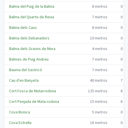
Balma del Puig de la Balma
6
metros
0
me
Balma del Quarto de Reixa
7
metros
0
me
Balma dels Caus
6
metros
0
me
Balma dels Debanadors
10
metros
0
me
Balma dels Graons de Mura
4
metros
0
me
Balmes de Puig Andreu
7
metros
0
me
Bauma del Sastricó
7
metros
0
me
Cau d'en Banyeta
40
metros
7
me
Cort Fosca de Matarrodona
125
metros
6
me
Cort Penjada de Mata-rodona
15
metros
6
me
Cova Bonica
5
metros
0
me
Cova Estrella
18
metros
0
me