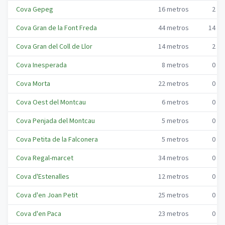
Cova Gepeg
16
metros
2
me
Cova Gran de la Font Freda
44
metros
14
me
Cova Gran del Coll de Llor
14
metros
2
me
Cova Inesperada
8
metros
0
me
Cova Morta
22
metros
0
me
Cova Oest del Montcau
6
metros
0
me
Cova Penjada del Montcau
5
metros
0
me
Cova Petita de la Falconera
5
metros
0
me
Cova Regal-marcet
34
metros
0
me
Cova d'Estenalles
12
metros
0
me
Cova d'en Joan Petit
25
metros
0
me
Cova d'en Paca
23
metros
0
me