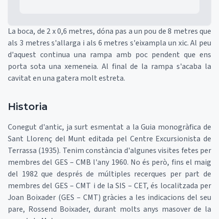
La boca, de 2 x 0,6 metres, dóna pas a un pou de 8 metres que
als 3 metres s'allarga i als 6 metres s'eixampla un xic. Al peu
d'aquest continua una rampa amb poc pendent que ens
porta sota una xemeneia. Al final de la rampa s'acaba la
cavitat en una gatera molt estreta.
Historia
Conegut d'antic, ja surt esmentat a la Guia monogràfica de
Sant Llorenç del Munt editada pel Centre Excursionista de
Terrassa (1935). Tenim constància d'algunes visites fetes per
membres del GES – CMB l'any 1960. No és però, fins el maig
del 1982 que després de múltiples recerques per part de
membres del GES – CMT i de la SIS – CET, és localitzada per
Joan Boixader (GES – CMT) gràcies a les indicacions del seu
pare, Rossend Boixader, durant molts anys masover de la