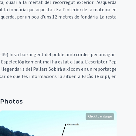
a, quasi a la meitat del recorregut exterior l'esquerda
t la fondària que aquesta té a l'interior de la mateixa en
esquerda, per un pou d'uns 12 metres de fondària. La resta
6-39) hi va baixar gent del poble amb cordes per amagar-
s. Espeleològicament mai ha estat citada. L'escriptor Pep
s i llegendaris del Pallars Sobirà així com en un reportatge
ar de que les informacions la situen a Escàs (Rialp), en
Photos
Click to enlarge