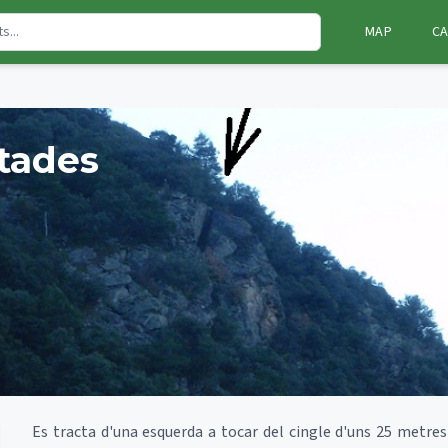
MAP
CA
ntades
Es tracta d'una esquerda a tocar del cingle d'uns 25 metres