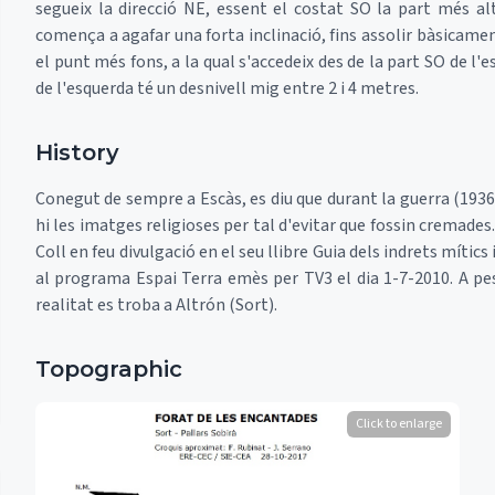
segueix la direcció NE, essent el costat SO la part més alt
comença a agafar una forta inclinació, fins assolir bàsicamen
el punt més fons, a la qual s'accedeix des de la part SO de l'
de l'esquerda té un desnivell mig entre 2 i 4 metres.
History
Conegut de sempre a Escàs, es diu que durant la guerra (193
hi les imatges religioses per tal d'evitar que fossin cremade
Coll en feu divulgació en el seu llibre Guia dels indrets mític
al programa Espai Terra emès per TV3 el dia 1-7-2010. A pes
realitat es troba a Altrón (Sort).
Topographic
Click to enlarge