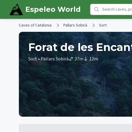
Skip to main content
Espeleo World
Caves of Catalonia
Pallars Sobirà
Sort
Forat de les Enca
Sort
• Pallars Sobirà
37
m
12
m