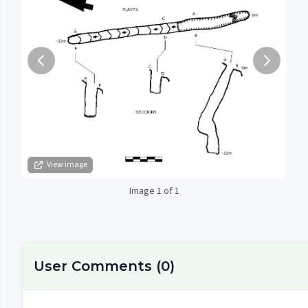
View image
Image 1 of 1
User Comments
(
0
)