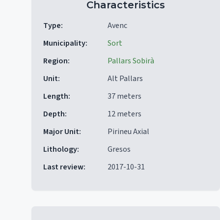
Characteristics
Type
:
Avenc
Municipality
:
Sort
Region
:
Pallars Sobirà
Unit
:
Alt Pallars
Length
:
37 meters
Depth
:
12 meters
Major Unit
:
Pirineu Axial
Lithology
:
Gresos
Last review
:
2017-10-31