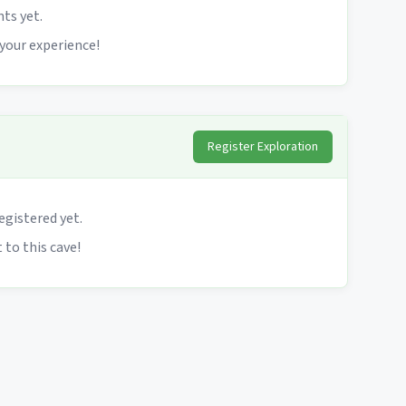
s yet.
 your experience!
Register Exploration
egistered yet.
 to this cave!