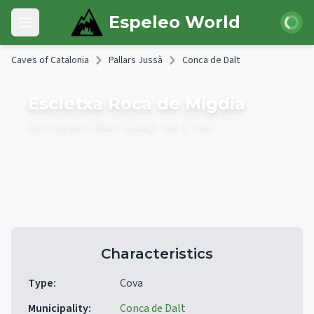
Skip to main content
Login
Espeleo World
Open main menu
Caves of Catalonia
Pallars Jussà
Conca de Dalt
Escletxa Roca de Migdia
Conca de Dalt
• Pallars Jussà
22
m
15
m
Characteristics
Type
:
Cova
Municipality
:
Conca de Dalt