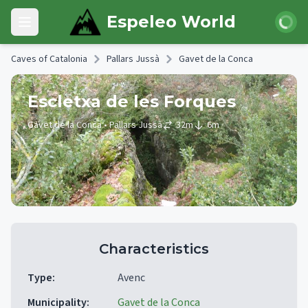
Skip to main content
Login
Espeleo World
Open main menu
Caves of Catalonia
Pallars Jussà
Gavet de la Conca
Escletxa de les Forques
Gavet de la Conca
• Pallars Jussà
32
m
6
m
Characteristics
Type
:
Avenc
Municipality
:
Gavet de la Conca