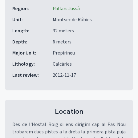
Region
:
Pallars Jussà
Unit
:
Montsec de Rúbies
Length
:
32 meters
Depth
:
6 meters
Major Unit
:
Prepirineu
Lithology
:
Calcàries
Last review
:
2012-11-17
Location
Des de l'Hostal Roig si ens dirigim cap al Pas Nou
trobarem dues pistes a la dreta la primera pista puja