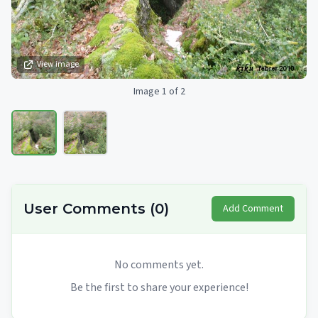
View image
Image 1 of 2
User Comments
(
0
)
Add Comment
No comments yet.
Be the first to share your experience!