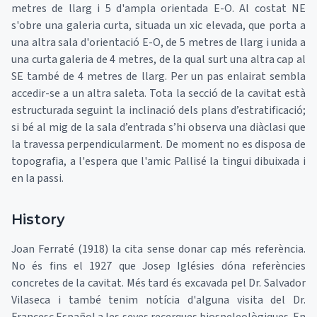
metres de llarg i 5 d'ampla orientada E-O. Al costat NE
s'obre una galeria curta, situada un xic elevada, que porta a
una altra sala d'orientació E-O, de 5 metres de llarg i unida a
una curta galeria de 4 metres, de la qual surt una altra cap al
SE també de 4 metres de llarg. Per un pas enlairat sembla
accedir-se a un altra saleta. Tota la secció de la cavitat està
estructurada seguint la inclinació dels plans d’estratificació;
si bé al mig de la sala d’entrada s’hi observa una diàclasi que
la travessa perpendicularment. De moment no es disposa de
topografia, a l'espera que l'amic Pallisé la tingui dibuixada i
en la passi.
History
Joan Ferraté (1918) la cita sense donar cap més referència.
No és fins el 1927 que Josep Iglésies dóna referències
concretes de la cavitat. Més tard és excavada pel Dr. Salvador
Vilaseca i també tenim notícia d'alguna visita del Dr.