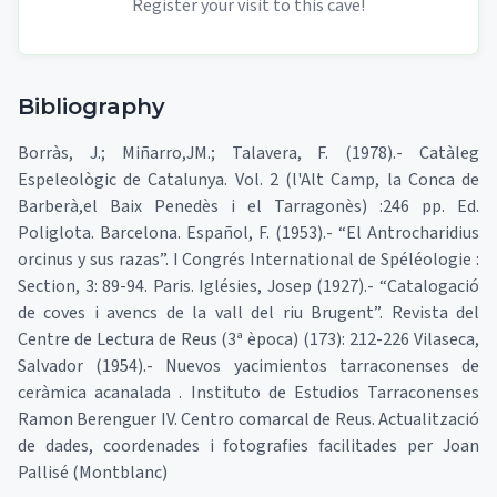
Register your visit to this cave!
Bibliography
Borràs, J.; Miñarro,JM.; Talavera, F. (1978).- Catàleg
Espeleològic de Catalunya. Vol. 2 (l'Alt Camp, la Conca de
Barberà,el Baix Penedès i el Tarragonès) :246 pp. Ed.
Poliglota. Barcelona. Español, F. (1953).- “El Antrocharidius
orcinus y sus razas”. I Congrés International de Spéléologie :
Section, 3: 89-94. Paris. Iglésies, Josep (1927).- “Catalogació
de coves i avencs de la vall del riu Brugent”. Revista del
Centre de Lectura de Reus (3ª època) (173): 212-226 Vilaseca,
Salvador (1954).- Nuevos yacimientos tarraconenses de
ceràmica acanalada . Instituto de Estudios Tarraconenses
Ramon Berenguer IV. Centro comarcal de Reus. Actualització
de dades, coordenades i fotografies facilitades per Joan
Pallisé (Montblanc)