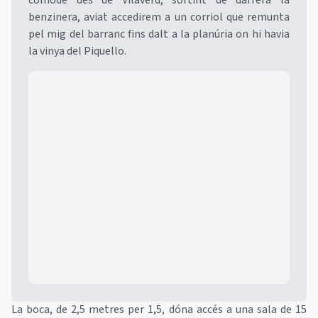
còmode des de Vilaverd, sortint de darrera la
benzinera, aviat accedirem a un corriol que remunta
pel mig del barranc fins dalt a la planúria on hi havia
la vinya del Piquello.
Mapa
La boca, de 2,5 metres per 1,5, dóna accés a una sala de 15