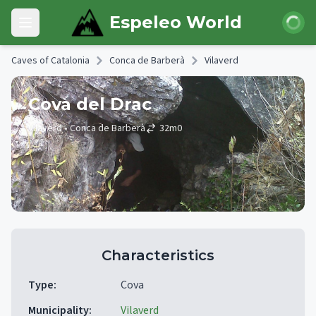
Skip to main content
Login
Espeleo World
Open main menu
Caves of Catalonia
Conca de Barberà
Vilaverd
Cova del Drac
Vilaverd
• Conca de Barberà
32
m
0
Characteristics
Type
:
Cova
Municipality
:
Vilaverd