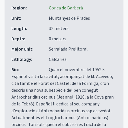
Region
:
Conca de Barberà
Unit
:
Muntanyes de Prades
Length
:
32 meters
Depth
:
0 meters
Major Unit
:
Serralada Prelitoral
Lithology
:
Calcàries
Bio
:
Quan el novembre del 1952 F.
Español visita la cavitat, acompanyat de M. Acevedo,
cita també el Forat del Castell de la Formiga, d'on
descriu una nova subespècie del ben conegut
Antrocharidius orcinus (Jeannel, 1910, a la Cova gran
de la Febró). Español li dedica al seu company
d'exploració el Antrocharidius orcinus ssp acevedoi .
Actualment és el Troglocharinus (Antrocharidius)
orcinus . Tan sols queda el dubte si es tracta de la