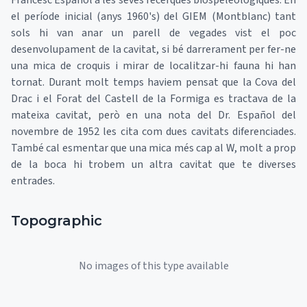
Francesc Español a les seves recerques biospeleològiques. En
el període inicial (anys 1960's) del GIEM (Montblanc) tant
sols hi van anar un parell de vegades vist el poc
desenvolupament de la cavitat, si bé darrerament per fer-ne
una mica de croquis i mirar de localitzar-hi fauna hi han
tornat. Durant molt temps haviem pensat que la Cova del
Drac i el Forat del Castell de la Formiga es tractava de la
mateixa cavitat, però en una nota del Dr. Español del
novembre de 1952 les cita com dues cavitats diferenciades.
També cal esmentar que una mica més cap al W, molt a prop
de la boca hi trobem un altra cavitat que te diverses
entrades.
Topographic
No images of this type available