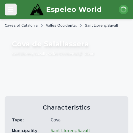
Skip to main content
Login
Espeleo World
Open main menu
Caves of Catalonia
Vallès Occidental
Sant Llorenç Savall
Cova de Salallassera
Sant Llorenç Savall
• Vallès Occidental
20
m
0
Characteristics
Type
:
Cova
Municipality
:
Sant Llorenç Savall