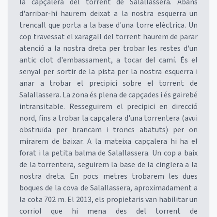
la capçalera del torrent de Salallassera. Abans
d'arribar-hi haurem deixat a la nostra esquerra un
trencall que porta a la base d'una torre elèctrica. Un
cop travessat el xaragall del torrent haurem de parar
atenció a la nostra dreta per trobar les restes d'un
antic clot d'embassament, a tocar del camí. És el
senyal per sortir de la pista per la nostra esquerra i
anar a trobar el precipici sobre el torrent de
Salallassera. La zona és plena de capçades i és gairebé
intransitable. Resseguirem el precipici en direcció
nord, fins a trobar la capçalera d'una torrentera (avui
obstruïda per brancam i troncs abatuts) per on
mirarem de baixar. A la mateixa capçalera hi ha el
forat i la petita balma de Salallassera. Un cop a baix
de la torrentera, seguirem la base de la cinglera a la
nostra dreta. En pocs metres trobarem les dues
boques de la cova de Salallassera, aproximadament a
la cota 702 m. El 2013, els propietaris van habilitar un
corriol que hi mena des del torrent de