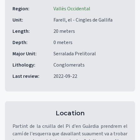
Region
:
Vallès Occidental
Unit
:
Farell, el - Cingles de Gallifa
Length
:
20 meters
Depth
:
0 meters
Major Unit
:
Serralada Prelitoral
Lithology
:
Conglomerats
Last review
:
2022-09-22
Location
Partint de la cruïlla del Pi d'en Guàrdia prendrem el
camí de l'esquerra que davallant suaument va a trobar